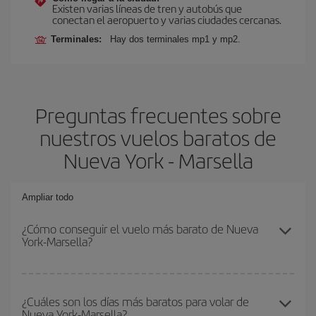
Existen varias líneas de tren y autobús que
conectan el aeropuerto y varias ciudades cercanas.
Terminales:
Hay dos terminales mp1 y mp2.
Preguntas frecuentes sobre
nuestros vuelos baratos de
Nueva York - Marsella
Ampliar todo
¿Cómo conseguir el vuelo más barato de Nueva
York-Marsella?
Podrás ahorrar en tu billete de avión de Nueva York-Marsella-dest
y conseguir el vuelo más barato si evitas temporadas altas,
¿Cuáles son los días más baratos para volar de
Nueva York-Marsella?
compras con antelación y puedes ser flexible con las fechas y