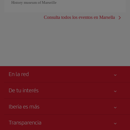
History museum of Marseille
Consulta todos los eventos en Marsella
En la red
De tu interés
Iberia Joven
Mejor precio garantizado
Iberia es más
Tu seguridad es lo primero
Noticias y Novedades
Declaración de accesibilidad
Transparencia
Talento a bordo
Compromiso de servicio