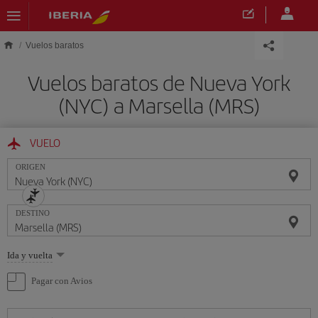
Saltar al contenido principal
Vuelos baratos
Vuelos baratos de Nueva York
(NYC) a Marsella (MRS)
VUELO
ORIGEN
DESTINO
Seleccione
Ida y vuelta
una
opción
Pagar con Avios