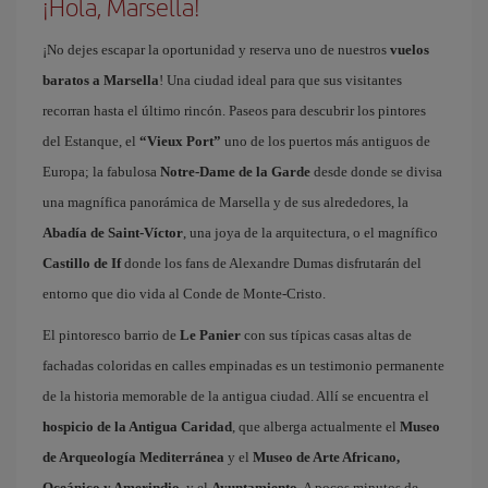
¡Hola, Marsella!
¡No dejes escapar la oportunidad y reserva uno de nuestros
vuelos
baratos a Marsella
! Una ciudad ideal para que sus visitantes
recorran hasta el último rincón. Paseos para descubrir los pintores
del Estanque, el
“Vieux Port”
uno de los puertos más antiguos de
Europa; la fabulosa
Notre-Dame de la Garde
desde donde se divisa
una magnífica panorámica de Marsella y de sus alrededores, la
Abadía de Saint-Víctor
, una joya de la arquitectura, o el magnífico
Castillo de If
donde los fans de Alexandre Dumas disfrutarán del
entorno que dio vida al Conde de Monte-Cristo.
El pintoresco barrio de
Le Panier
con sus típicas casas altas de
fachadas coloridas en calles empinadas es un testimonio permanente
de la historia memorable de la antigua ciudad. Allí se encuentra el
hospicio de la Antigua Caridad
, que alberga actualmente el
Museo
de Arqueología Mediterránea
y el
Museo de Arte Africano,
Oceánico y Amerindio
, y el
Ayuntamiento
. A pocos minutos de