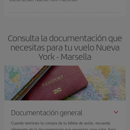
vayan agotando. Por eso, comprar con antelación es
fundamental
para conseguir
vuelos baratos a Nueva York-
En Iberia, tenemos distintas tarifas para garantizarte el mejor
Marsella-dest
.
precio según tus necesidades de viaje. La tarifa básica, te
asegura el vuelo más barato.
Consulta la documentación que
necesitas para tu vuelo Nueva
York - Marsella
Documentación general
Cuando termines la compra de tu billete de avión, recuerda
informarte de la documentación que necesitas para volar. Aquí