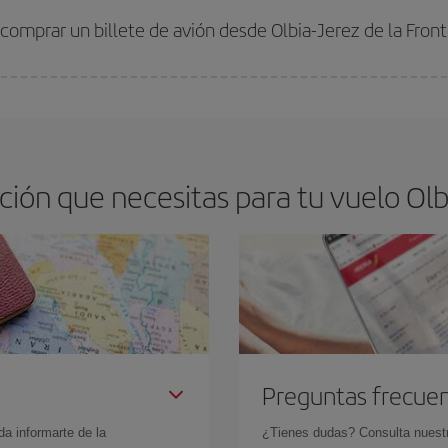
comprar un billete de avión desde Olbia-Jerez de la Front
os baratos. Las claves para encontrar los mejores precios son
anticiparte y 
drán. Además, si buscas los vuelos con las fechas y los horarios del viaje un
ón que necesitas para tu vuelo Olbi
Preguntas frecue
da informarte de la
¿Tienes dudas? Consulta nues