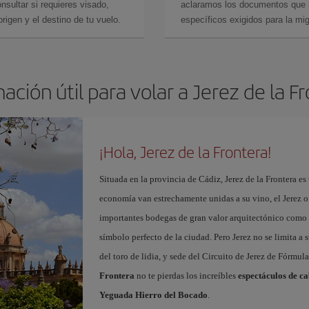
sultar si requieres visado,
aclaramos los documentos que ne
rigen y el destino de tu vuelo.
específicos exigidos para la mi
ación útil para volar a Jerez de la F
¡Hola, Jerez de la Frontera!
Situada en la provincia de Cádiz, Jerez de la Frontera es 
economía van estrechamente unidas a su vino, el Jerez o
importantes bodegas de gran valor arquitectónico como 
símbolo perfecto de la ciudad. Pero Jerez no se limita a s
del toro de lidia, y sede del Circuito de Jerez de Fórmul
Frontera
no te pierdas los increíbles
espectáculos de ca
Yeguada Hierro del Bocado
.