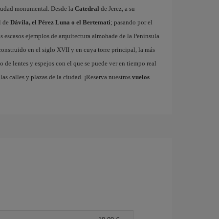
 ciudad monumental. Desde la
Catedral
de Jerez, a su
l de
Dávila, el Pérez Luna o el Bertemati
; pasando por el
los escasos ejemplos de arquitectura almohade de la Península
 construido en el siglo XVII y en cuya torre principal, la más
o de lentes y espejos con el que se puede ver en tiempo real
las calles y plazas de la ciudad. ¡Reserva nuestros
vuelos