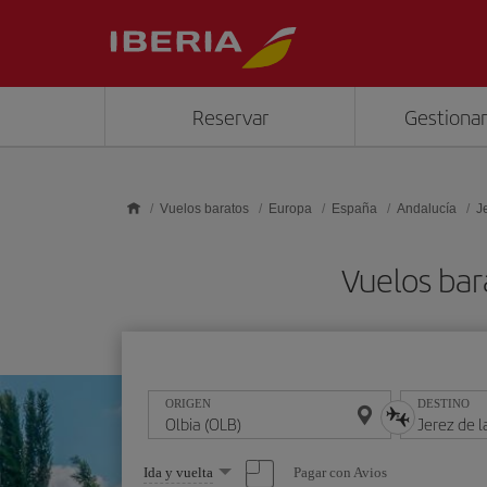
Saltar al contenido principal
Reservar
Gestionar
Vuelos baratos
Europa
España
Andalucía
J
Vuelos bar
ORIGEN
DESTINO
Seleccione
Pagar con Avios
Ida y vuelta