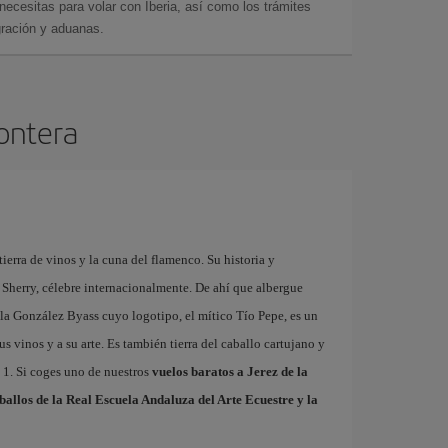
cesitas para volar con Iberia, así como los trámites
gración y aduanas.
rontera
tierra de vinos y la cuna del flamenco. Su historia y
 Sherry, célebre internacionalmente. De ahí que albergue
la González Byass cuyo logotipo, el mítico Tío Pepe, es un
us vinos y a su arte. Es también tierra del caballo cartujano y
a 1. Si coges uno de nuestros
vuelos baratos a Jerez de la
ballos de la Real Escuela Andaluza del Arte Ecuestre y la