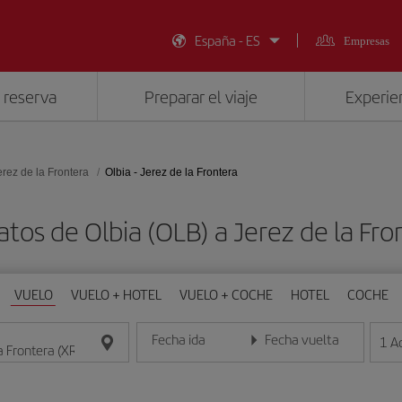
España - ES
Empresas
 reserva
Preparar el viaje
Experien
erez de la Frontera
Olbia - Jerez de la Frontera
atos de Olbia (OLB) a Jerez de la Fro
VUELO
VUELO + HOTEL
VUELO + COCHE
HOTEL
COCHE
Fecha ida
Fecha vuelta
1
A
Introduce la fecha en formato día/mes/año
Introduce la fecha en format