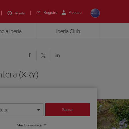
Registro
Acceso
Ayuda
cia Iberia
Iberia Club
ntera (XRY)
dulto
Buscar
o día/mes/año
Más Económica