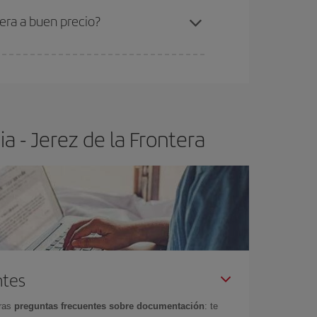
era a buen precio?
ser flexible.
Lo normal es que
cuanto antes
 poco abiertos, podrás
elegir el precio más
a - Jerez de la Frontera
ntes
tras
preguntas frecuentes sobre documentación
: te