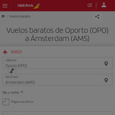
Saltar al contenido principal
Vuelos baratos
Vuelos baratos de Oporto (OPO)
a Ámsterdam (AMS)
VUELO
ORIGEN
DESTINO
Seleccione
Ida y vuelta
una
opción
Pagar con Avios