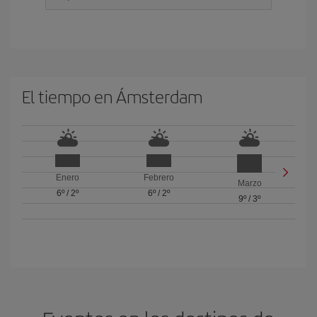
El tiempo en Ámsterdam
Enero
Febrero
Marzo
6º
/
2º
6º
/
2º
9º
/
3º