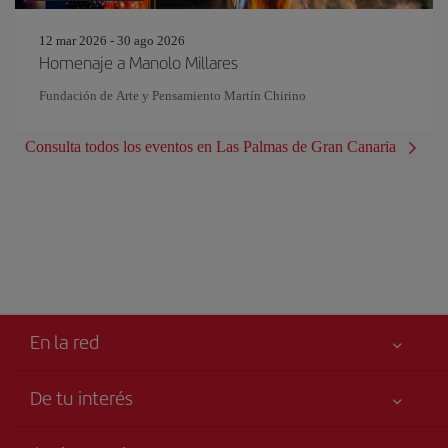
12 mar 2026 - 30 ago 2026
Homenaje a Manolo Millares
Fundación de Arte y Pensamiento Martín Chirino
Consulta todos los eventos en Las Palmas de Gran Canaria
En la red
De tu interés
Iberia Joven
Mejor precio garantizado