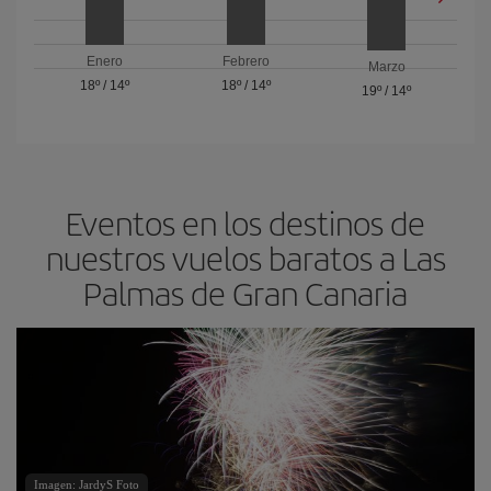
Enero
Febrero
Marzo
18º
/
14º
18º
/
14º
19º
/
14º
Eventos en los destinos de
nuestros vuelos baratos a Las
Palmas de Gran Canaria
Imagen: JardyS Foto