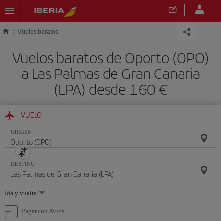
Saltar al contenido principal
Vuelos baratos
Vuelos baratos de Oporto (OPO)
a Las Palmas de Gran Canaria
(LPA) desde 160 €
VUELO
ORIGEN
DESTINO
Seleccione
Ida y vuelta
una
opción
Pagar con Avios