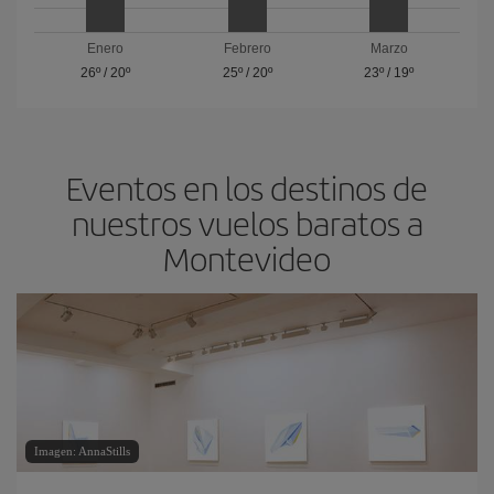
Enero
Febrero
Marzo
26º
/
20º
25º
/
20º
23º
/
19º
Eventos en los destinos de
nuestros vuelos baratos a
Montevideo
Imagen: AnnaStills