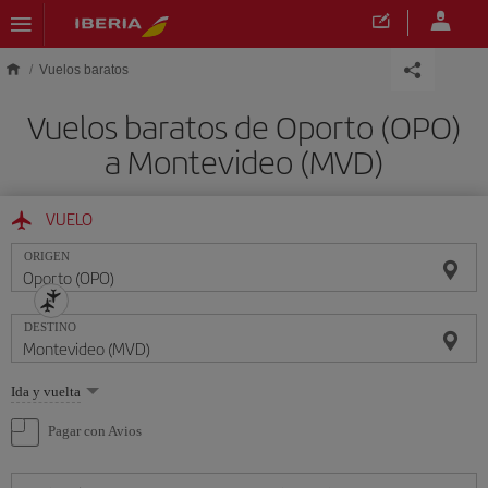
Saltar al contenido principal
Vuelos baratos
Vuelos baratos de Oporto (OPO)
a Montevideo (MVD)
VUELO
ORIGEN
DESTINO
Seleccione
Ida y vuelta
una
opción
Pagar con Avios