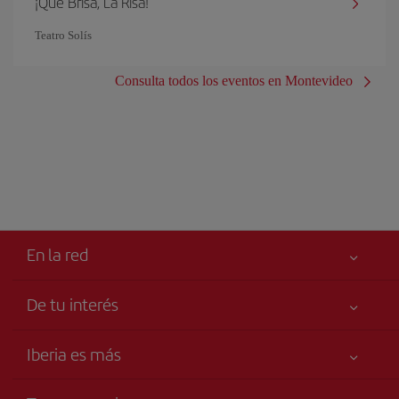
¡Qué Brisa, La Risa!
Teatro Solís
Consulta todos los eventos en Montevideo
En la red
De tu interés
Iberia Joven
Mejor precio garantizado
Iberia es más
Tu seguridad es lo primero
Noticias y Novedades
Declaración de accesibilidad