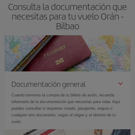
Consulta la documentación que
avión más baratos te saldrán. Además, si buscas los vuelos con
las fechas y los horarios del viaje un poco abiertos, podrás
elegir
necesitas para tu vuelo Orán -
el precio más barato.
Bilbao
Documentación general
Cuando termines la compra de tu billete de avión, recuerda
informarte de la documentación que necesitas para volar. Aquí
puedes consultar si requieres visado, pasaporte, seguro o
cualquier otro documento, según el origen y el destino de tu
vuelo.