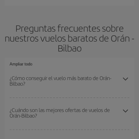
Preguntas frecuentes sobre
nuestros vuelos baratos de Orán -
Bilbao
Ampliar todo
¿Cómo conseguir el vuelo más barato de Orán-
Bilbao?
Podrás ahorrar en tu billete de avión de Orán-Bilbao-dest y
conseguir el vuelo más barato si evitas temporadas altas,
¿Cuándo son las mejores ofertas de vuelos de
Orán-Bilbao?
compras con antelación y puedes ser flexible con las fechas y
horarios de ida y vuelta.
Puedes conseguir los vuelos más baratos viajando
fuera de las