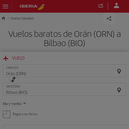
Saltar al contenido principal
Vuelos baratos
Vuelos baratos de Orán (ORN) a
Bilbao (BIO)
VUELO
ORIGEN
DESTINO
Seleccione
Ida y vuelta
una
opción
Pagar con Avios