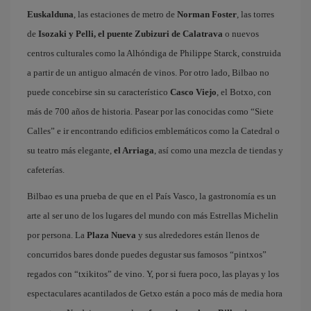
Euskalduna
, las estaciones de metro de
Norman Foster
, las torres
de
Isozaki y Pelli, el puente Zubizuri de Calatrava
o nuevos
centros culturales como la Alhóndiga de Philippe Starck, construida
a partir de un antiguo almacén de vinos. Por otro lado, Bilbao no
puede concebirse sin su característico
Casco Viejo
, el Botxo, con
más de 700 años de historia. Pasear por las conocidas como “Siete
Calles” e ir encontrando edificios emblemáticos como la Catedral o
su teatro más elegante,
el Arriaga
, así como una mezcla de tiendas y
cafeterías.
Bilbao es una prueba de que en el País Vasco, la gastronomía es un
arte al ser uno de los lugares del mundo con más Estrellas Michelin
por persona. La
Plaza Nueva
y sus alrededores están llenos de
concurridos bares donde puedes degustar sus famosos “pintxos”
regados con “txikitos” de vino. Y, por si fuera poco, las playas y los
espectaculares acantilados de Getxo están a poco más de media hora