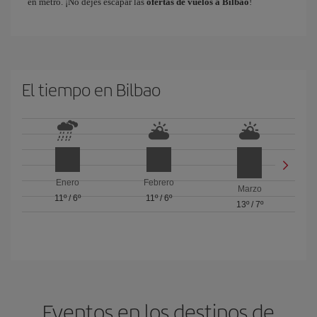
en metro. ¡No dejes escapar las
ofertas de vuelos a Bilbao
!
El tiempo en Bilbao
Enero
Febrero
Marzo
11º
/
6º
11º
/
6º
13º
/
7º
Eventos en los destinos de