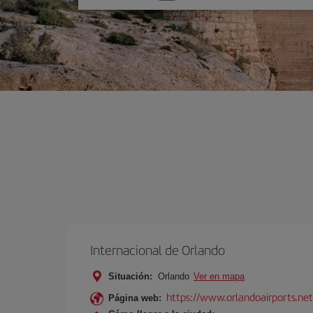
una
opción
Internacional de Orlando
Situación:
Orlando
Ver en mapa
https://www.orlandoairports.net
Página web: