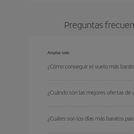
Preguntas frecuent
Ampliar todo
¿Cómo conseguir el vuelo más barat
Podrás ahorrar en tu billete de avión de Orlando-
fechas y horarios de ida y vuelta.
¿Cuándo son las mejores ofertas de 
Puedes conseguir los vuelos más baratos viajan
periodos de vacaciones escolares son temporada
¿Cuáles son los días más baratos par
precios encontrarás.