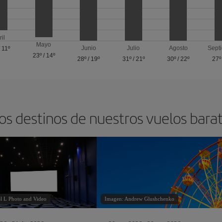
ril
Mayo
Junio
Julio
Agosto
Sept
/
11º
23º
/
14º
28º
/
19º
31º
/
21º
30º
/
22º
27º
os destinos de nuestros vuelos bara
l L Photo and Video
Imagen: Andrew Glushchenko