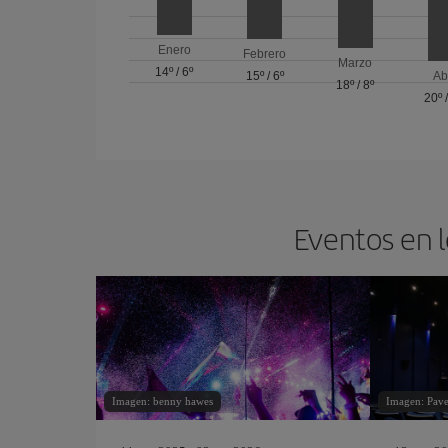
Enero
Febrero
Marzo
14º
/
6º
15º
/
6º
Ab
18º
/
8º
20º
Eventos en l
Imagen: benny hawes
Imagen: Pave