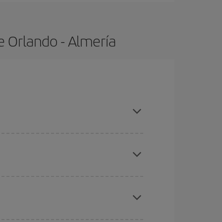
e Orlando - Almería
ras con antelación y puedes ser flexible con las
eral las Navidades, la Semana Santa y los
ana,
cuanto antes
compres tu vuelo, mejores