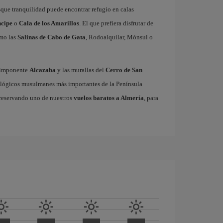
usque tranquilidad puede encontrar refugio en calas
ncipe
o
Cala de los Amarillos
. El que prefiera disfrutar de
omo las
Salinas de Cabo de Gata
, Rodoalquilar, Mónsul o
a imponente
Alcazaba
y las murallas del
Cerro de San
ológicos musulmanes más importantes de la Península
a reservando uno de nuestros
vuelos baratos a Almería
, para