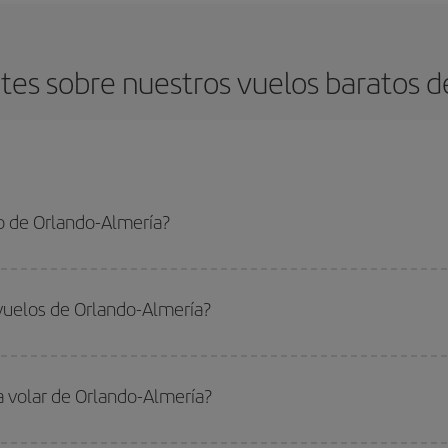
es sobre nuestros vuelos baratos d
o de Orlando-Almería?
Almería-dest y conseguir el vuelo más barato si evitas temporadas altas, comp
vuelos de Orlando-Almería?
do
fuera de las temporadas altas
. Aunque depende de tu destino, por lo gen
 alta. Además, sobre todo si estás pensando en una escapada de fin de sem
a volar de Orlando-Almería?