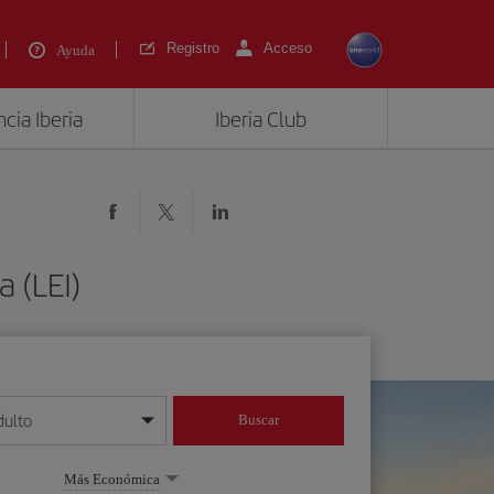
Registro
Acceso
Ayuda
cia Iberia
Iberia Club
 (LEI)
dulto
Buscar
o día/mes/año
Más Económica