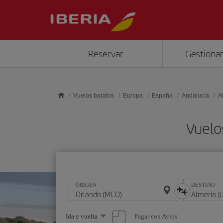
Saltar al contenido principal
Reservar
Gestionar
Vuelos baratos
Europa
España
Andalucía
A
Vuelo
ORIGEN
DESTINO
Seleccione
Pagar con Avios
Ida y vuelta