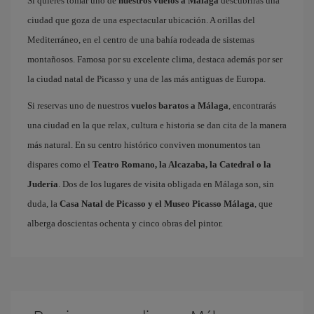
Si quieres tomar uno de
nuestros vuelos a Málaga
descubrirás una
ciudad que goza de una espectacular ubicación. A orillas del
Mediterráneo, en el centro de una bahía rodeada de sistemas
montañosos. Famosa por su excelente clima, destaca además por ser
la ciudad natal de Picasso y una de las más antiguas de Europa.
Si reservas uno de nuestros
vuelos baratos a Málaga
, encontrarás
una ciudad en la que relax, cultura e historia se dan cita de la manera
más natural. En su centro histórico conviven monumentos tan
dispares como el
Teatro Romano, la Alcazaba, la Catedral o la
Judería
. Dos de los lugares de visita obligada en Málaga son, sin
duda, la
Casa Natal de Picasso y el Museo Picasso Málaga
, que
alberga doscientas ochenta y cinco obras del pintor.