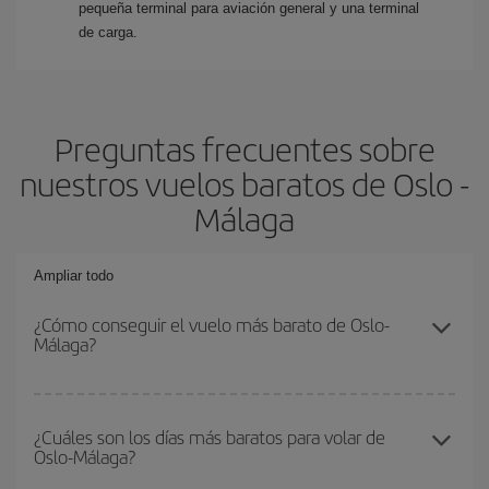
pequeña terminal para aviación general y una terminal
de carga.
Preguntas frecuentes sobre
nuestros vuelos baratos de Oslo -
Málaga
Ampliar todo
¿Cómo conseguir el vuelo más barato de Oslo-
Málaga?
Podrás ahorrar en tu billete de avión de Oslo-Málaga-dest y
conseguir el vuelo más barato si evitas temporadas altas,
¿Cuáles son los días más baratos para volar de
Oslo-Málaga?
compras con antelación y puedes ser flexible con las fechas y
horarios de ida y vuelta.