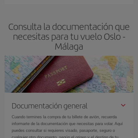
Cualquier día de la semana puedes encontrar vuelos baratos. Las
claves para encontrar los mejores precios son
anticiparte y ser
flexible.
Lo normal es que
cuanto antes
reserves tus billetes de
Consulta la documentación que
avión más baratos te saldrán. Además, si buscas los vuelos con
las fechas y los horarios del viaje un poco abiertos, podrás
elegir
necesitas para tu vuelo Oslo -
el precio más barato.
Málaga
Documentación general
Cuando termines la compra de tu billete de avión, recuerda
informarte de la documentación que necesitas para volar. Aquí
puedes consultar si requieres visado, pasaporte, seguro o
cualquier otro documento, según el origen y el destino de tu