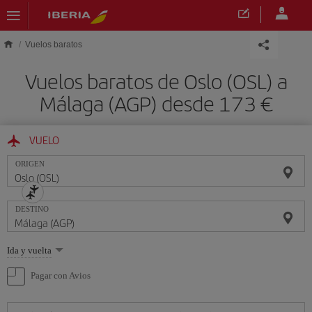
Saltar al contenido principal
Vuelos baratos
Vuelos baratos de Oslo (OSL) a
Málaga (AGP) desde 173 €
VUELO
ORIGEN
DESTINO
Seleccione
Ida y vuelta
una
opción
Pagar con Avios