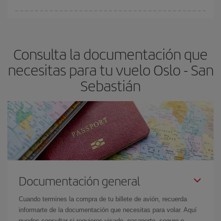
Cualquier día de la semana puedes encontrar vuelos baratos. Las
claves para encontrar los mejores precios son
anticiparte y ser
flexible.
Lo normal es que
cuanto antes
reserves tus billetes de
Consulta la documentación que
avión más baratos te saldrán. Además, si buscas los vuelos con
las fechas y los horarios del viaje un poco abiertos, podrás
elegir
necesitas para tu vuelo Oslo - San
el precio más barato.
Sebastián
Documentación general
Cuando termines la compra de tu billete de avión, recuerda
informarte de la documentación que necesitas para volar. Aquí
puedes consultar si requieres visado, pasaporte, seguro o