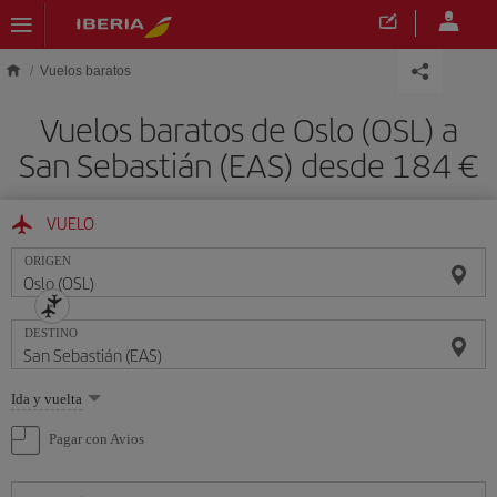
Saltar al contenido principal
Vuelos baratos
Vuelos baratos de Oslo (OSL) a
San Sebastián (EAS) desde 184 €
VUELO
ORIGEN
DESTINO
Seleccione
Ida y vuelta
una
opción
Pagar con Avios