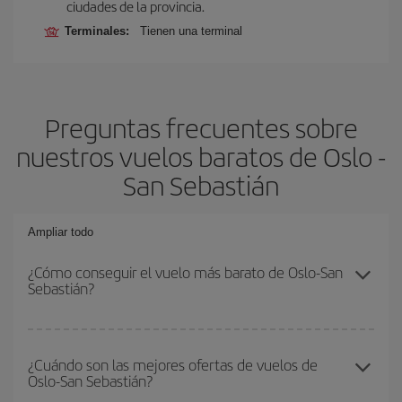
ciudades de la provincia.
Terminales:
Tienen una terminal
Preguntas frecuentes sobre
nuestros vuelos baratos de Oslo -
San Sebastián
Ampliar todo
¿Cómo conseguir el vuelo más barato de Oslo-San
Sebastián?
Podrás ahorrar en tu billete de avión de Oslo-San Sebastián-dest
y conseguir el vuelo más barato si evitas temporadas altas,
¿Cuándo son las mejores ofertas de vuelos de
Oslo-San Sebastián?
compras con antelación y puedes ser flexible con las fechas y
horarios de ida y vuelta.