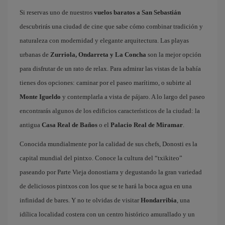
Si reservas uno de nuestros
vuelos baratos a San Sebastián
descubrirás una ciudad de cine que sabe cómo combinar tradición y
naturaleza con modernidad y elegante arquitectura. Las playas
urbanas de
Zurriola, Ondarreta y La Concha
son la mejor opción
para disfrutar de un rato de relax. Para admirar las vistas de la bahía
tienes dos opciones: caminar por el paseo marítimo, o subirte al
Monte Igueldo
y contemplarla a vista de pájaro. A lo largo del paseo
encontrarás algunos de los edificios característicos de la ciudad: la
antigua
Casa Real de Baños
o el
Palacio Real de Miramar
.
Conocida mundialmente por la calidad de sus chefs, Donosti es la
capital mundial del pintxo. Conoce la cultura del “txikiteo”
paseando por Parte Vieja donostiarra y degustando la gran variedad
de deliciosos pintxos con los que se te hará la boca agua en una
infinidad de bares. Y no te olvidas de visitar
Hondarribia
, una
idílica localidad costera con un centro histórico amurallado y un