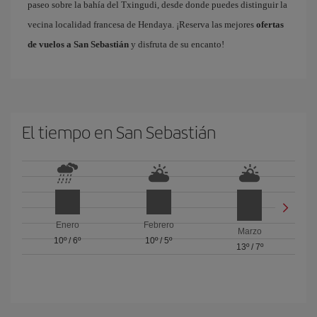
paseo sobre la bahía del Txingudi, desde donde puedes distinguir la
vecina localidad francesa de Hendaya. ¡Reserva las mejores
ofertas
de vuelos a San Sebastián
y disfruta de su encanto!
El tiempo en San Sebastián
Enero
Febrero
Marzo
10º
/
6º
10º
/
5º
13º
/
7º