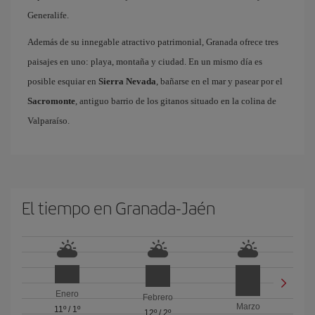
Generalife.
Además de su innegable atractivo patrimonial, Granada ofrece tres
paisajes en uno: playa, montaña y ciudad. En un mismo día es
posible esquiar en
Sierra Nevada
, bañarse en el mar y pasear por el
Sacromonte
, antiguo barrio de los gitanos situado en la colina de
Valparaíso.
El tiempo en Granada-Jaén
Enero
Febrero
Marzo
11º
/
1º
12º
/
2º