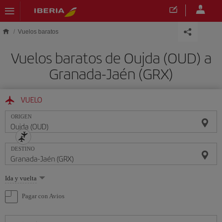
Saltar al contenido principal
Vuelos baratos
Vuelos baratos de Oujda (OUD) a
Granada-Jaén (GRX)
VUELO
ORIGEN
DESTINO
Seleccione
Ida y vuelta
una
opción
Pagar con Avios