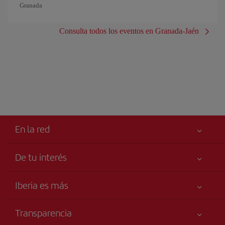
Granada
Consulta todos los eventos en Granada-Jaén
En la red
De tu interés
Iberia Joven
Mejor precio garantizado
Iberia es más
Tu seguridad es lo primero
Noticias y Novedades
Declaración de accesibilidad
Transparencia
Talento a bordo
Compromiso de servicio