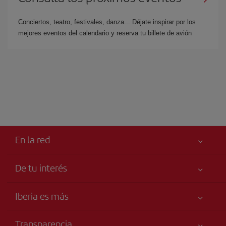
Conciertos, teatro, festivales, danza... Déjate inspirar por los
mejores eventos del calendario y reserva tu billete de avión
En la red
De tu interés
Iberia Joven
Mejor precio garantizado
Iberia es más
Tu seguridad es lo primero
Noticias y Novedades
Declaración de accesibilidad
Transparencia