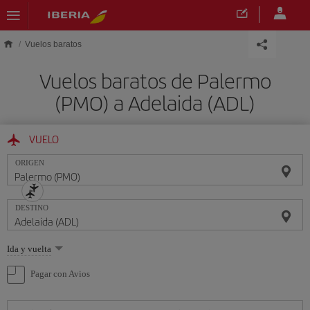
Saltar al contenido principal
Vuelos baratos
Vuelos baratos de Palermo
(PMO) a Adelaida (ADL)
VUELO
ORIGEN
DESTINO
Seleccione
Ida y vuelta
una
opción
Pagar con Avios