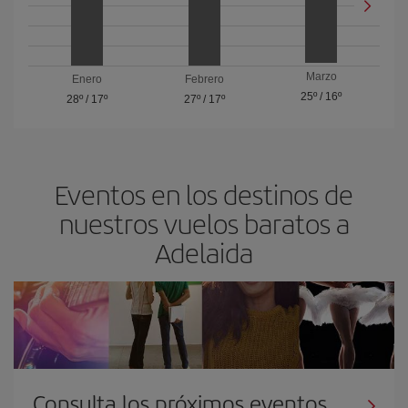
Marzo
Enero
Febrero
25º
/
16º
28º
/
17º
27º
/
17º
Eventos en los destinos de
nuestros vuelos baratos a
Adelaida
Consulta los próximos eventos