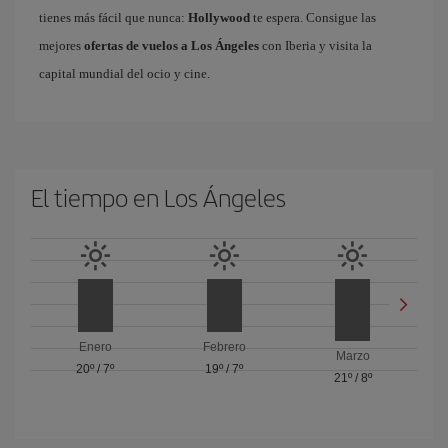
tienes más fácil que nunca:
Hollywood
te espera. Consigue las
mejores
ofertas de vuelos a Los Ángeles
con Iberia y visita la
capital mundial del ocio y cine.
El tiempo en Los Ángeles
Enero
Febrero
Marzo
20º
/
7º
19º
/
7º
21º
/
8º