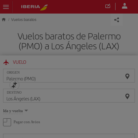
Saltar al contenido principal
Vuelos baratos
Vuelos baratos de Palermo
(PMO) a Los Ángeles (LAX)
VUELO
ORIGEN
DESTINO
Seleccione
Ida y vuelta
una
opción
Pagar con Avios