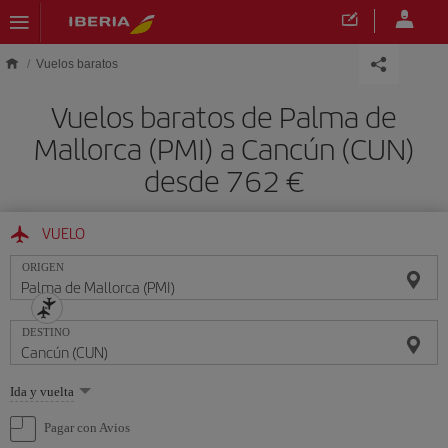
Saltar al contenido principal
Vuelos baratos
Vuelos baratos de Palma de
Mallorca (PMI) a Cancún (CUN)
desde 762 €
VUELO
ORIGEN
DESTINO
Seleccione
Ida y vuelta
una
opción
Pagar con Avios