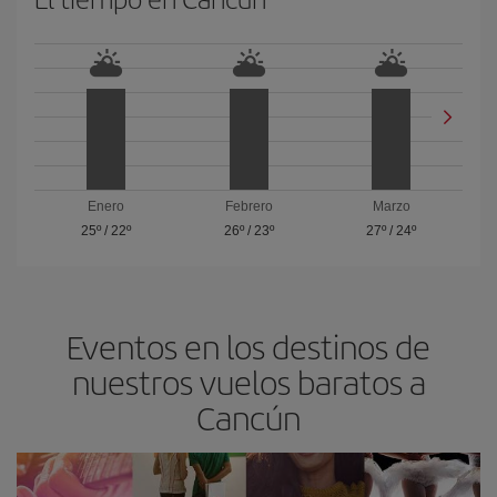
Enero
Febrero
Marzo
25º
/
22º
26º
/
23º
27º
/
24º
Eventos en los destinos de
nuestros vuelos baratos a
Cancún