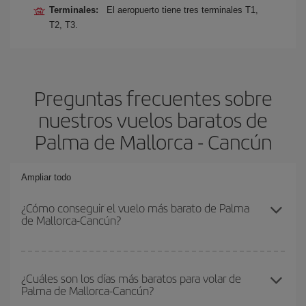
Terminales:
El aeropuerto tiene tres terminales T1,
T2, T3.
Preguntas frecuentes sobre
nuestros vuelos baratos de
Palma de Mallorca - Cancún
Ampliar todo
¿Cómo conseguir el vuelo más barato de Palma
de Mallorca-Cancún?
Podrás ahorrar en tu billete de avión de Palma de Mallorca-
Cancún-dest y conseguir el vuelo más barato si evitas
¿Cuáles son los días más baratos para volar de
Palma de Mallorca-Cancún?
temporadas altas, compras con antelación y puedes ser flexible
con las fechas y horarios de ida y vuelta.