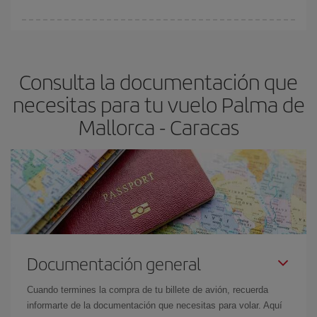
vayan agotando. Por eso, comprar con antelación es
fundamental
para conseguir
vuelos baratos a Palma de
En Iberia, tenemos distintas tarifas para garantizarte el mejor
Mallorca-Caracas-dest
.
precio según tus necesidades de viaje. La tarifa básica, te
asegura el vuelo más barato.
Consulta la documentación que
necesitas para tu vuelo Palma de
Mallorca - Caracas
Documentación general
Cuando termines la compra de tu billete de avión, recuerda
informarte de la documentación que necesitas para volar. Aquí