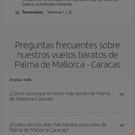
taxis y autobuses urbanos
Terminales:
Terminal I y D.
Preguntas frecuentes sobre
nuestros vuelos baratos de
Palma de Mallorca - Caracas
Ampliar todo
¿Cómo conseguir el vuelo más barato de Palma
de Mallorca-Caracas?
Podrás ahorrar en tu billete de avión de Palma de Mallorca-
Caracas-dest y conseguir el vuelo más barato si evitas
¿Cuáles son los días más baratos para volar de
Palma de Mallorca-Caracas?
temporadas altas, compras con antelación y puedes ser flexible