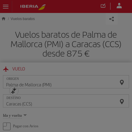
Saltar al contenido principal
Vuelos baratos
Vuelos baratos de Palma de
Mallorca (PMI) a Caracas (CCS)
desde 875 €
VUELO
ORIGEN
DESTINO
Seleccione
Ida y vuelta
una
opción
Pagar con Avios