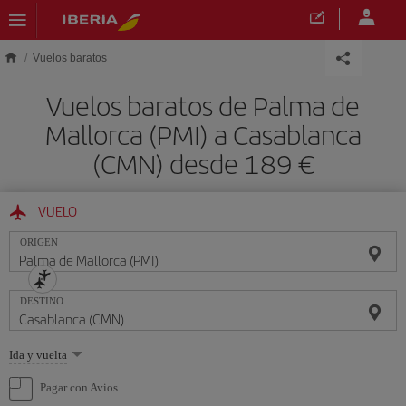
Saltar al contenido principal
Vuelos baratos
Vuelos baratos de Palma de
Mallorca (PMI) a Casablanca
(CMN) desde 189 €
VUELO
ORIGEN
DESTINO
Seleccione
Ida y vuelta
una
opción
Pagar con Avios