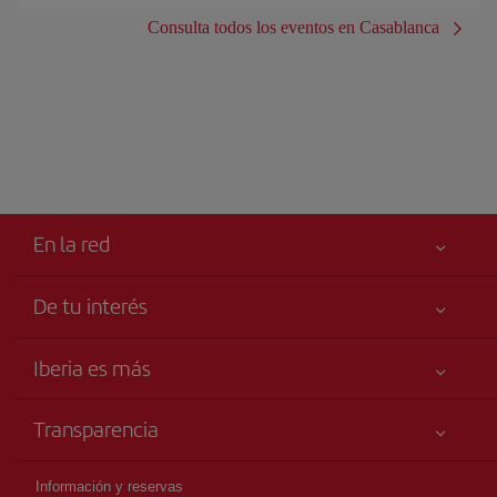
Consulta todos los eventos en Casablanca
En la red
De tu interés
Iberia Joven
Mejor precio garantizado
Iberia es más
Tu seguridad es lo primero
Noticias y Novedades
Declaración de accesibilidad
Transparencia
Talento a bordo
Compromiso de servicio
Información Legal
Grupo Iberia
Publicidad
Información y reservas