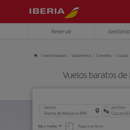
Saltar al contenido principal
Reservar
Gestionar
Vuelos baratos
Sudamérica
Colombia
Cucuta
Vuelos baratos de
ORIGEN
DESTINO
Seleccione
Pagar con Avios
Ida y vuelta