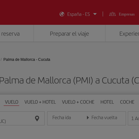
España - ES
Empresas
 reserva
Preparar el viaje
Experien
Palma de Mallorca - Cucuta
 Palma de Mallorca (PMI) a Cucuta 
VUELO
VUELO + HOTEL
VUELO + COCHE
HOTEL
COCHE
Fecha ida
Fecha vuelta
1
A
Introduce la fecha en formato día/mes/año
Introduce la fecha en format