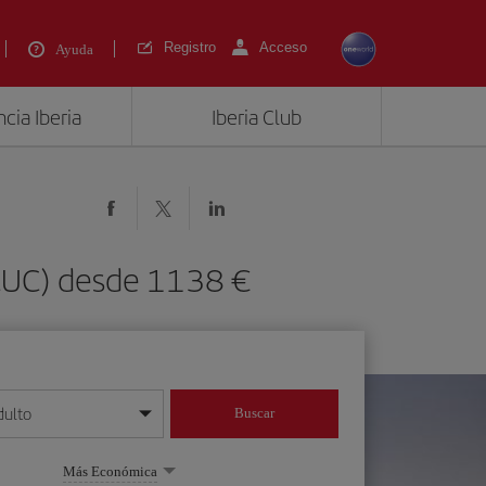
Registro
Acceso
Ayuda
cia Iberia
Iberia Club
(CUC) desde 1138 €
dulto
Buscar
o día/mes/año
Más Económica