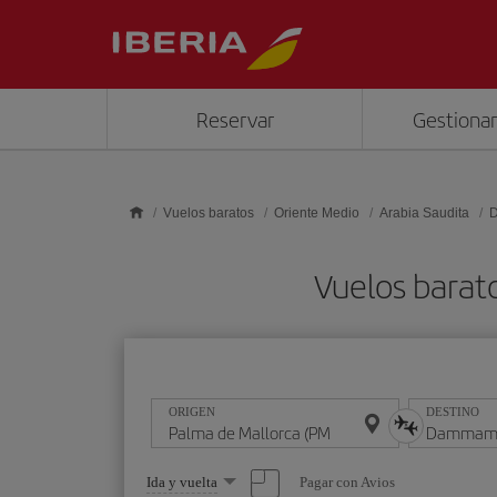
Saltar al contenido principal
Reservar
Gestionar
Vuelos baratos
Oriente Medio
Arabia Saudita
Vuelos bara
ORIGEN
DESTINO
Seleccione
Pagar con Avios
Ida y vuelta