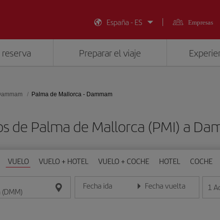
España - ES
Empresas
 reserva
Preparar el viaje
Experien
Dammam
Palma de Mallorca - Dammam
tos de Palma de Mallorca (PMI) a 
VUELO
VUELO + HOTEL
VUELO + COCHE
HOTEL
COCHE
Fecha ida
Fecha vuelta
1
A
Introduce la fecha en formato día/mes/año
Introduce la fecha en format