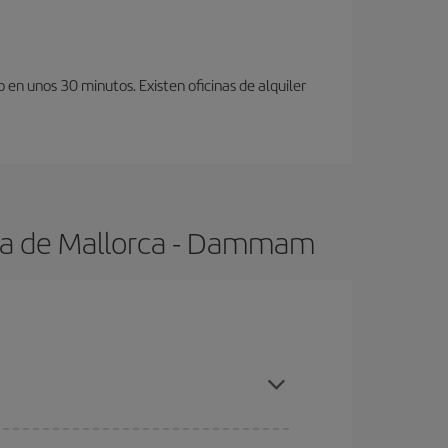
en unos 30 minutos. Existen oficinas de alquiler
lma de Mallorca - Dammam
s altas, compras con antelación y puedes ser