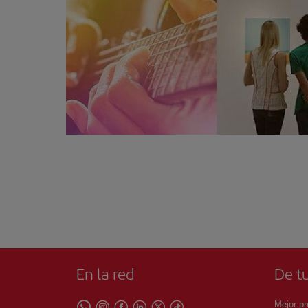
En la red
De tu
Mejor pr