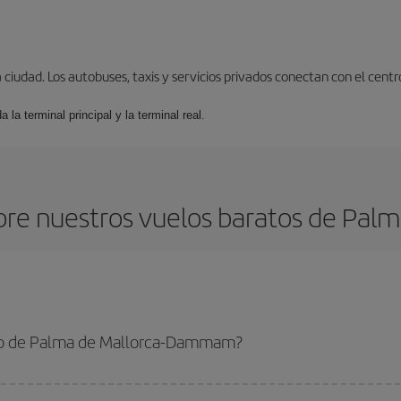
udad. Los autobuses, taxis y servicios privados conectan con el centro 
 la terminal principal y la terminal real.
bre nuestros vuelos baratos de Pa
to de Palma de Mallorca-Dammam?
e Mallorca-Dammam-dest y conseguir el vuelo más barato si evitas temporada