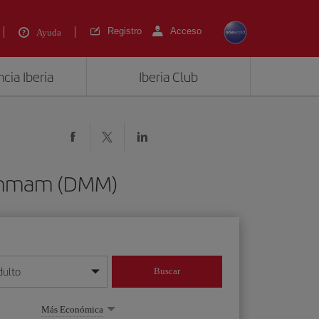
Registro
Acceso
Ayuda
cia Iberia
Iberia Club
Dammam (DMM)
dulto
Buscar
o día/mes/año
Más Económica