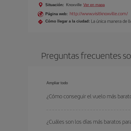
Situación:
Knoxville
Ver en mapa
http://www.visitknoxville.com/
Página web:
La única manera de lle
Cómo llegar a la ciudad:
Preguntas frecuentes sob
Ampliar todo
¿Cómo conseguir el vuelo más barat
Podrás ahorrar en tu billete de avión de Palma de
flexible con las fechas y horarios de ida y vuelta.
¿Cuáles son los días más baratos par