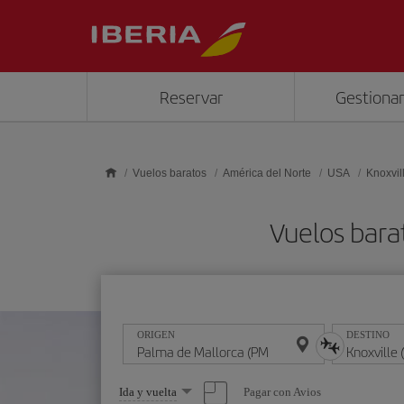
Saltar al contenido principal
Reservar
Gestionar
Vuelos baratos
América del Norte
USA
Knoxvil
Vuelos bara
ORIGEN
DESTINO
Seleccione
Pagar con Avios
Ida y vuelta