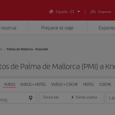
España - ES
Empresas
 reserva
Preparar el viaje
Experien
le
Palma de Mallorca - Knoxville
tos de Palma de Mallorca (PMI) a Kno
VUELO
VUELO + HOTEL
VUELO + COCHE
HOTEL
COCHE
Fecha ida
Fecha vuelta
1
A
Introduce la fecha en formato día/mes/año
Introduce la fecha en format