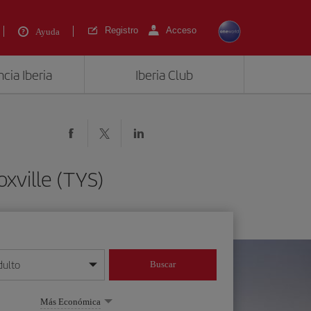
Registro
Acceso
Ayuda
cia Iberia
Iberia Club
xville (TYS)
dulto
Buscar
o día/mes/año
Más Económica