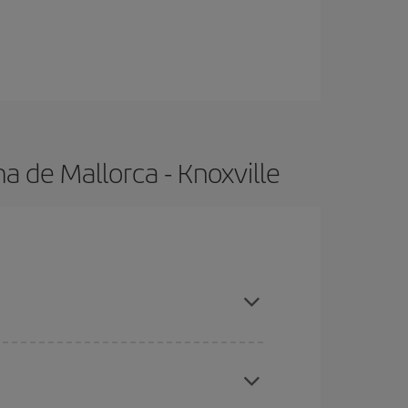
a de Mallorca - Knoxville
s altas, compras con antelación y puedes ser