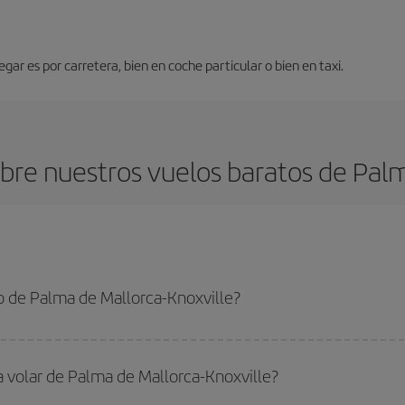
gar es por carretera, bien en coche particular o bien en taxi.
re nuestros vuelos baratos de Palm
o de Palma de Mallorca-Knoxville?
 Mallorca-Knoxville-dest y conseguir el vuelo más barato si evitas temporada
a volar de Palma de Mallorca-Knoxville?