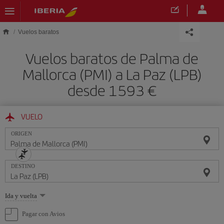
Saltar al contenido principal
Vuelos baratos
Vuelos baratos de Palma de
Mallorca (PMI) a La Paz (LPB)
desde 1593 €
VUELO
ORIGEN
DESTINO
Seleccione
Ida y vuelta
una
opción
Pagar con Avios