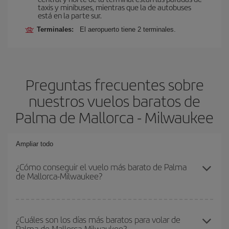
taxis y minibuses, mientras que la de autobuses
está en la parte sur.
Terminales:
El aeropuerto tiene 2 terminales.
Preguntas frecuentes sobre
nuestros vuelos baratos de
Palma de Mallorca - Milwaukee
Ampliar todo
¿Cómo conseguir el vuelo más barato de Palma
de Mallorca-Milwaukee?
Podrás ahorrar en tu billete de avión de Palma de Mallorca-
Milwaukee-dest y conseguir el vuelo más barato si evitas
¿Cuáles son los días más baratos para volar de
Palma de Mallorca-Milwaukee?
temporadas altas, compras con antelación y puedes ser flexible