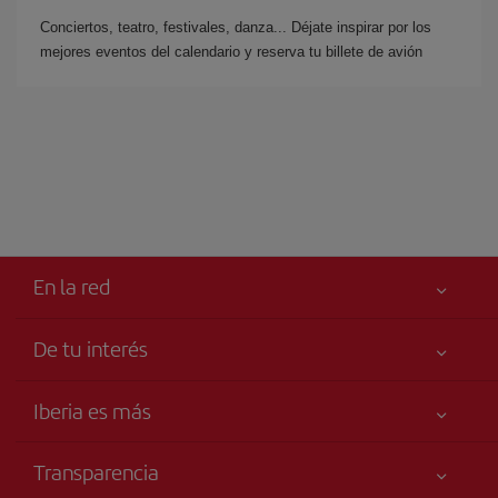
Conciertos, teatro, festivales, danza... Déjate inspirar por los
mejores eventos del calendario y reserva tu billete de avión
En la red
De tu interés
Iberia Joven
Mejor precio garantizado
Iberia es más
Tu seguridad es lo primero
Noticias y Novedades
Declaración de accesibilidad
Transparencia
Talento a bordo
Compromiso de servicio