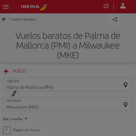
Saltar al contenido principal
Vuelos baratos
Vuelos baratos de Palma de
Mallorca (PMI) a Milwaukee
(MKE)
VUELO
ORIGEN
DESTINO
Seleccione
Ida y vuelta
una
opción
Pagar con Avios