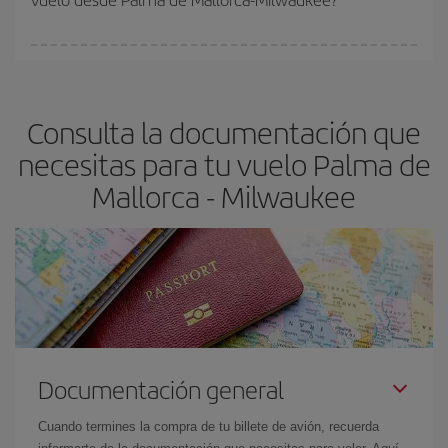
vayan agotando. Por eso, comprar con antelación es
fundamental
para conseguir
vuelos baratos a Palma de
En Iberia, tenemos distintas tarifas para garantizarte el mejor
Mallorca-Milwaukee-dest
.
precio según tus necesidades de viaje. La tarifa básica, te
asegura el vuelo más barato.
Consulta la documentación que
necesitas para tu vuelo Palma de
Mallorca - Milwaukee
Documentación general
Cuando termines la compra de tu billete de avión, recuerda