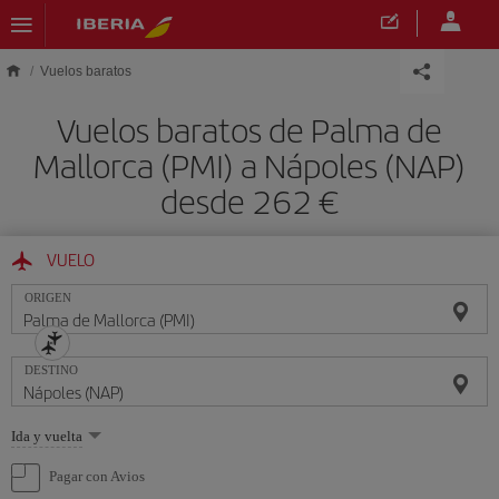
Saltar al contenido principal
Vuelos baratos
Vuelos baratos de Palma de
Mallorca (PMI) a Nápoles (NAP)
desde 262 €
VUELO
ORIGEN
DESTINO
Seleccione
Ida y vuelta
una
opción
Pagar con Avios