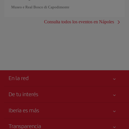
Museo e Real Bosco di Capodimonte
Consulta todos los eventos en Nápoles
En la red
De tu interés
Iberia Joven
Mejor precio garantizado
Iberia es más
Tu seguridad es lo primero
Noticias y Novedades
Declaración de accesibilidad
Transparencia