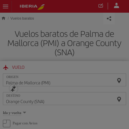
Saltar al contenido principal
Vuelos baratos
Vuelos baratos de Palma de
Mallorca (PMI) a Orange County
(SNA)
VUELO
ORIGEN
DESTINO
Seleccione
Ida y vuelta
una
opción
Pagar con Avios