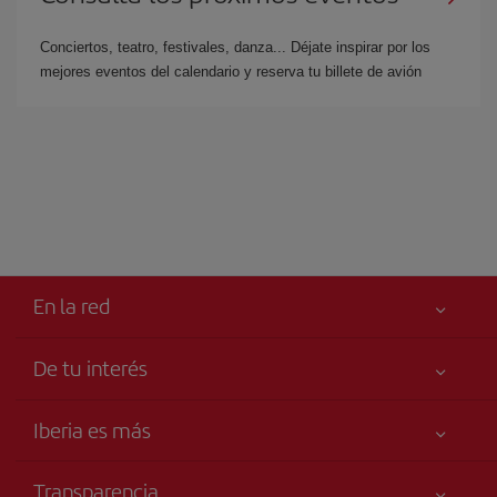
Conciertos, teatro, festivales, danza... Déjate inspirar por los
mejores eventos del calendario y reserva tu billete de avión
En la red
De tu interés
Iberia Joven
Mejor precio garantizado
Iberia es más
Tu seguridad es lo primero
Noticias y Novedades
Declaración de accesibilidad
Transparencia