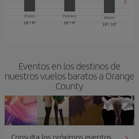
Enero
Febrero
Marzo
18º
/
8º
18º
/
9º
19º
/
10º
Eventos en los destinos de
nuestros vuelos baratos a Orange
County
Consulta los próximos eventos