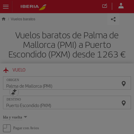
Saltar al contenido principal
Vuelos baratos
Vuelos baratos de Palma de
Mallorca (PMI) a Puerto
Escondido (PXM) desde 1263 €
VUELO
ORIGEN
DESTINO
Seleccione
Ida y vuelta
una
opción
Pagar con Avios