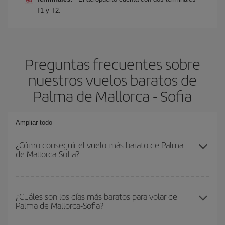
T1 y T2.
Preguntas frecuentes sobre
nuestros vuelos baratos de
Palma de Mallorca - Sofia
Ampliar todo
¿Cómo conseguir el vuelo más barato de Palma
de Mallorca-Sofia?
Podrás ahorrar en tu billete de avión de Palma de Mallorca-Sofia-
dest y conseguir el vuelo más barato si evitas temporadas altas,
¿Cuáles son los días más baratos para volar de
Palma de Mallorca-Sofia?
compras con antelación y puedes ser flexible con las fechas y
horarios de ida y vuelta.