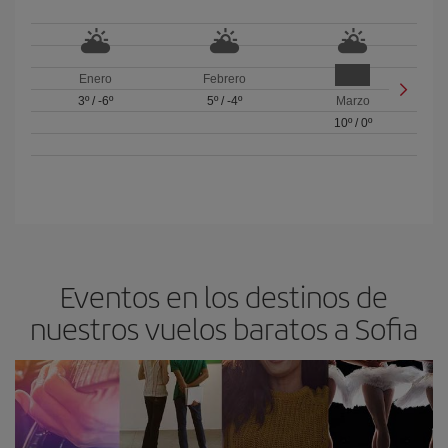
Enero
Febrero
3º
/
-6º
5º
/
-4º
Marzo
10º
/
0º
Eventos en los destinos de
nuestros vuelos baratos a Sofia