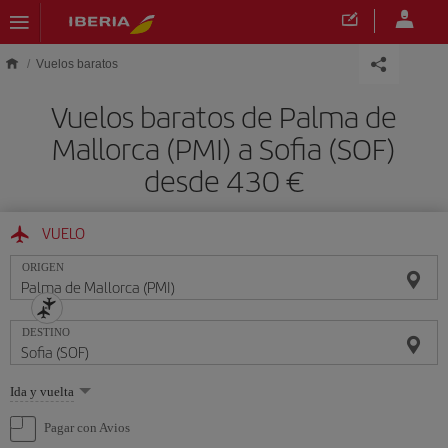
Saltar al contenido principal
Vuelos baratos
Vuelos baratos de Palma de
Mallorca (PMI) a Sofia (SOF)
desde 430 €
VUELO
ORIGEN
DESTINO
Seleccione
Ida y vuelta
una
opción
Pagar con Avios