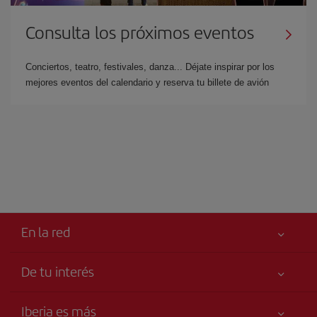
Consulta los próximos eventos
Conciertos, teatro, festivales, danza... Déjate inspirar por los
mejores eventos del calendario y reserva tu billete de avión
En la red
De tu interés
Iberia Joven
Mejor precio garantizado
Iberia es más