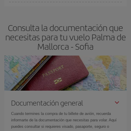
fundamental
para conseguir
vuelos baratos a Palma de
En Iberia, tenemos distintas tarifas para garantizarte el mejor
Mallorca-Sofia-dest
.
precio según tus necesidades de viaje. La tarifa básica, te
asegura el vuelo más barato.
Consulta la documentación que
necesitas para tu vuelo Palma de
Mallorca - Sofia
Documentación general
Cuando termines la compra de tu billete de avión, recuerda
informarte de la documentación que necesitas para volar. Aquí
puedes consultar si requieres visado, pasaporte, seguro o