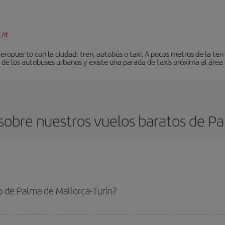
/it
eropuerto con la ciudad: tren, autobús o taxi. A pocos metros de la ter
de los autobuses urbanos y existe una parada de taxis próxima al área 
obre nuestros vuelos baratos de Pa
o de Palma de Mallorca-Turín?
 Mallorca-Turín-dest y conseguir el vuelo más barato si evitas temporadas al