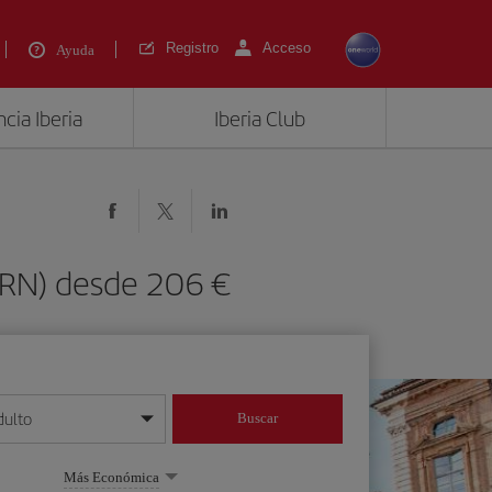
Registro
Acceso
Ayuda
cia Iberia
Iberia Club
(TRN) desde 206 €
dulto
Buscar
o día/mes/año
Más Económica