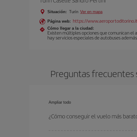
Turín Caselle Sandro Pertini
Situación:
Turín
Ver en mapa
https://www.aeroportoditorino.it
Página web:
Cómo llegar a la ciudad:
Existen múltiples opciones que comunican el a
hay servicios especiales de autobuses además 
Preguntas frecuentes s
Ampliar todo
¿Cómo conseguir el vuelo más barat
Podrás ahorrar en tu billete de avión de Palma de