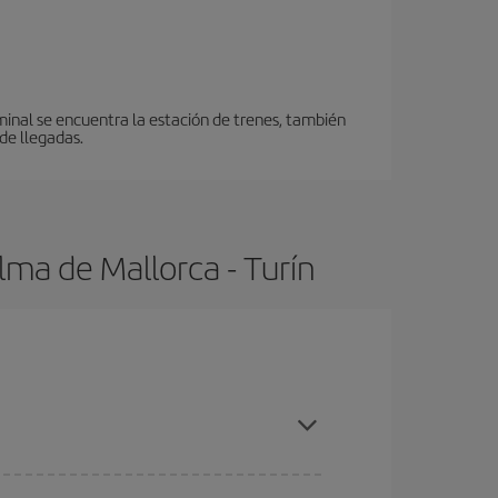
minal se encuentra la estación de trenes, también
de llegadas.
lma de Mallorca - Turín
tas, compras con antelación y puedes ser flexible