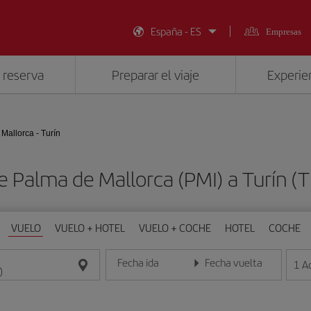
España - ES
Empresas
 reserva
Preparar el viaje
Experien
Mallorca - Turín
e Palma de Mallorca (PMI) a Turín 
VUELO
VUELO + HOTEL
VUELO + COCHE
HOTEL
COCHE
Fecha ida
Fecha vuelta
1
A
Introduce la fecha en formato día/mes/año
Introduce la fecha en format