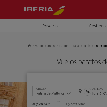
Saltar al contenido principal
Reservar
Gestionar
Vuelos baratos
Europa
Italia
Turín
Palma de 
Vuelos baratos d
ORIGEN
DESTINO
Seleccione
Pagar con Avios
Ida y vuelta