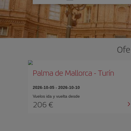
una
opción
Ofe
Palma de Mallorca
-
Turín
2026-10-05
-
2026-10-10
Vuelos ida y vuelta desde
206 €