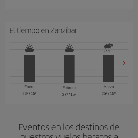
El tiempo en Zanzíbar
Enero
Marzo
Febrero
26º
/
15º
25º
/
15º
27º
/
15º
Eventos en los destinos de
nuestros vuelos baratos a