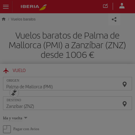
Saltar al contenido principal
Vuelos baratos
Vuelos baratos de Palma de
Mallorca (PMI) a Zanzíbar (ZNZ)
desde 1006 €
VUELO
ORIGEN
DESTINO
Seleccione
Ida y vuelta
una
opción
Pagar con Avios