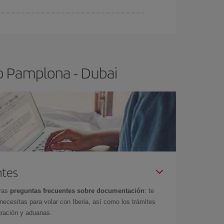
ra el vuelo más barato.
o Pamplona - Dubai
ntes
tras
preguntas frecuentes sobre documentación
: te
cesitas para volar con Iberia, así como los trámites
gración y aduanas.