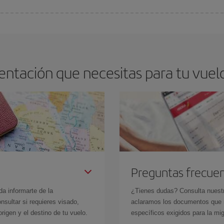
arte el mejor precio según tus necesidades de viaje. La tarifa básica, te asegu
entación que necesitas para tu vuel
Preguntas frecue
da informarte de la
¿Tienes dudas? Consulta nues
sultar si requieres visado,
aclaramos los documentos que ne
rigen y el destino de tu vuelo.
específicos exigidos para la mi