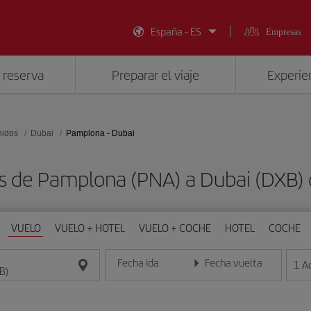
España - ES
Empresas
 reserva
Preparar el viaje
Experien
nidos
Dubai
Pamplona - Dubai
os de Pamplona (PNA) a Dubai (DXB)
VUELO
VUELO + HOTEL
VUELO + COCHE
HOTEL
COCHE
Fecha ida
Fecha vuelta
1
A
Introduce la fecha en formato día/mes/año
Introduce la fecha en format