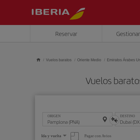
Saltar al contenido principal
Reservar
Gestionar
Vuelos baratos
Oriente Medio
Emiratos Árabes U
Vuelos barat
ORIGEN
DESTINO
Seleccione
Pagar con Avios
Ida y vuelta