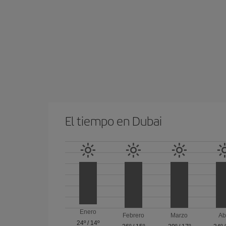
El tiempo en Dubai
Enero
Febrero
Marzo
Ab
24º
/
14º