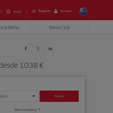
Registro
Acceso
Ayuda
cia Iberia
Iberia Club
 desde 1038 €
dulto
Buscar
o día/mes/año
Más Económica