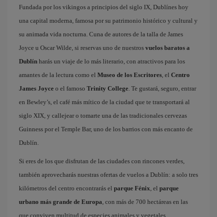
Fundada por los vikingos a principios del siglo IX, Dublínes hoy
una capital moderna, famosa por su patrimonio histórico y cultural y
su animada vida nocturna. Cuna de autores de la talla de James
Joyce u Oscar Wilde, si reservas uno de nuestros
vuelos baratos a
Dublín
harás un viaje de lo más literario, con atractivos para los
amantes de la lectura como el
Museo de los Escritores
, el
Centro
James Joyce
o el famoso
Trinity College
. Te gustará, seguro, entrar
en Bewley’s, el café más mítico de la ciudad que te transportará al
siglo XIX, y callejear o tomarte una de las tradicionales cervezas
Guinness por el Temple Bar, uno de los barrios con más encanto de
Dublín.
Si eres de los que disfrutan de las ciudades con rincones verdes,
también aprovecharás nuestras ofertas de vuelos a Dublín: a solo tres
kilómetros del centro encontrarás el
parque Fénix
, el
parque
urbano más grande de Europa
, con más de 700 hectáreas en las
que conviven multitud de especies animales y vegetales.