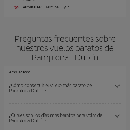
Terminales:
Terminal 1 y 2.
Preguntas frecuentes sobre
nuestros vuelos baratos de
Pamplona - Dublín
Ampliar todo
¿Cómo conseguir el vuelo más barato de
Pamplona-Dublín?
Podrás ahorrar en tu billete de avión de Pamplona-Dublín-dest y
conseguir el vuelo más barato si evitas temporadas altas,
¿Cuáles son los días más baratos para volar de
Pamplona-Dublín?
compras con antelación y puedes ser flexible con las fechas y
horarios de ida y vuelta.