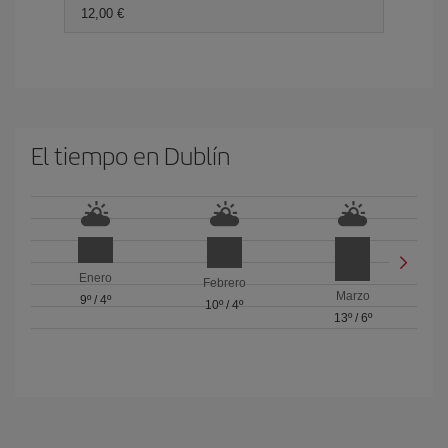
12,00 €
El tiempo en Dublín
Enero
Febrero
Marzo
9º
/
4º
10º
/
4º
13º
/
6º