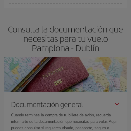
fundamental
para conseguir
vuelos baratos a Pamplona-
En Iberia, tenemos distintas tarifas para garantizarte el mejor
Dublín-dest
.
precio según tus necesidades de viaje. La tarifa básica, te
asegura el vuelo más barato.
Consulta la documentación que
necesitas para tu vuelo
Pamplona - Dublín
Documentación general
Cuando termines la compra de tu billete de avión, recuerda
informarte de la documentación que necesitas para volar. Aquí
puedes consultar si requieres visado, pasaporte, seguro o