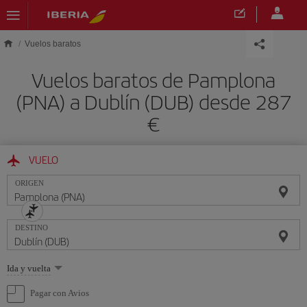
Saltar al contenido principal
Vuelos baratos
Vuelos baratos de Pamplona
(PNA) a Dublín (DUB) desde 287
€
VUELO
ORIGEN
DESTINO
Seleccione
Ida y vuelta
una
opción
Pagar con Avios