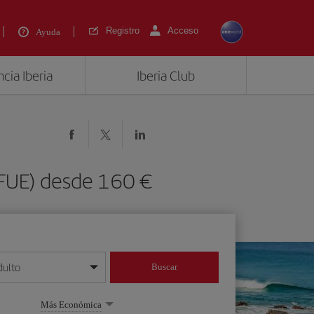
Registro
Acceso
Ayuda
cia Iberia
Iberia Club
(FUE) desde 160 €
dulto
Buscar
o día/mes/año
Más Económica