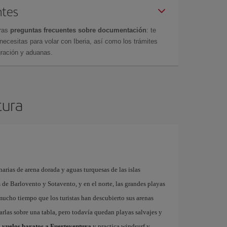
ntes
tras
preguntas frecuentes sobre documentación
: te
cesitas para volar con Iberia, así como los trámites
gración y aduanas.
tura
arias de arena dorada y aguas turquesas de las islas
as de Barlovento y Sotavento, y en el norte, las grandes playas
 mucho tiempo que los turistas han descubierto sus arenas
garlas sobre una tabla, pero todavía quedan playas salvajes y
s
vuelos baratos a Fuerteventura
y practica windsurf y