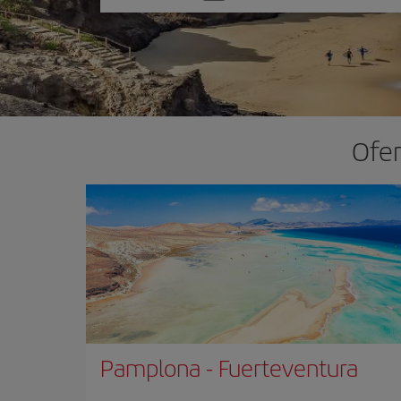
una
opción
Ofer
Pamplona
-
Fuerteventura