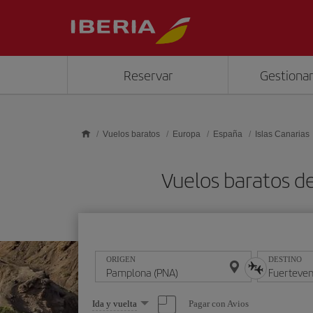
Saltar al contenido principal
Reservar
Gestionar
Vuelos baratos
Europa
España
Islas Canarias
Vuelos baratos d
ORIGEN
DESTINO
Seleccione
Pagar con Avios
Ida y vuelta