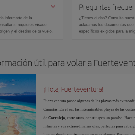
Preguntas frecue
da informarte de la
¿Tienes dudas? Consulta nues
sultar si requieres visado,
aclaramos los documentos que ne
rigen y el destino de tu vuelo.
específicos exigidos para la mi
ormación útil para volar a Fuerteven
¡Hola, Fuerteventura!
Fuerteventura posee algunas de las playas más extraordin
Canarias. En el sur, las interminables playas de las cost
de
Corralejo
, entre otras, constituyen un paraíso. Hace
infinitas y sus extraordinarias olas, perfectas para cabal
lugares donde sentirse como en otro planeta. Reserva tu