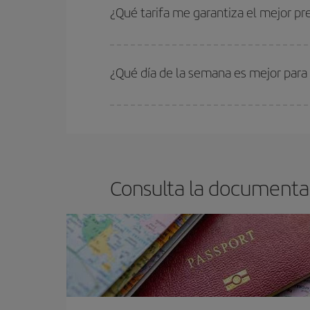
estén disponibles o se vayan agotando. Por eso,
¿Qué tarifa me garantiza el mejor p
En Iberia, tenemos distintas tarifas para garantiz
¿Qué día de la semana es mejor para
Cualquier día de la semana puedes encontrar vuel
reserves tus billetes de avión más baratos te sal
barato.
Consulta la documenta