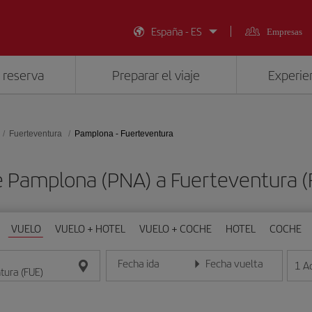
España - ES
Empresas
 reserva
Preparar el viaje
Experien
Fuerteventura
Pamplona - Fuerteventura
e Pamplona (PNA) a Fuerteventura 
VUELO
VUELO + HOTEL
VUELO + COCHE
HOTEL
COCHE
Fecha ida
Fecha vuelta
1
A
Introduce la fecha en formato día/mes/año
Introduce la fecha en format