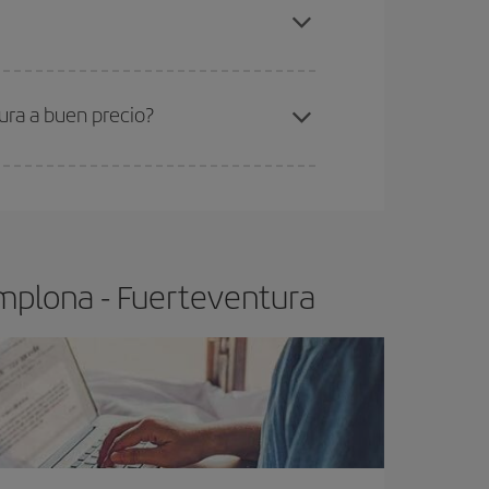
amplona-Fuerteventura-dest
.
ra el vuelo más barato.
ura a buen precio?
ser flexible.
Lo normal es que
cuanto antes
 poco abiertos, podrás
elegir el precio más
mplona - Fuerteventura