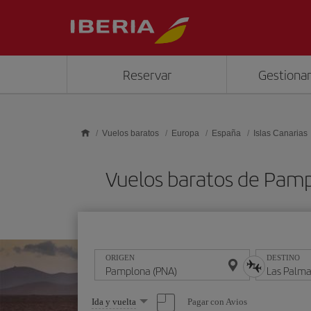
Saltar al contenido principal
Reservar
Gestionar
Vuelos baratos
Europa
España
Islas Canarias
Vuelos baratos de Pamp
ORIGEN
DESTINO
Seleccione
Pagar con Avios
Ida y vuelta