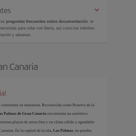
ntes
tras
preguntas frecuentes sobre documentación
: te
cesitas para volar con Iberia, así como los trámites
gración y aduanas.
ran Canaria
ia!
 continente en miniatura. Reconocida como Reserva de la
Las Palmas de Gran Canaria
encontrarás un auténtico
xtensas playas de arena fina y un clima cálido y agradable
Canarias. En la capital de la isla,
Las Palmas
, no puedes