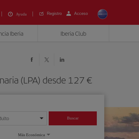
Registro
Acceso
Ayuda
cia Iberia
Iberia Club
naria (LPA) desde 127 €
dulto
Buscar
o día/mes/año
Más Económica