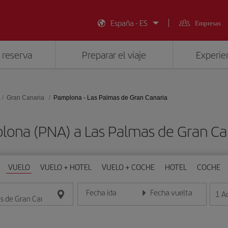
España - ES
Empresas
 reserva
Preparar el viaje
Experien
Gran Canaria
Pamplona - Las Palmas de Gran Canaria
lona (PNA) a Las Palmas de Gran Ca
VUELO
VUELO + HOTEL
VUELO + COCHE
HOTEL
COCHE
Fecha ida
Fecha vuelta
1
A
Introduce la fecha en formato día/mes/año
Introduce la fecha en format