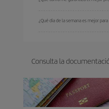
En Iberia, tenemos distintas tarifas para garantiz
¿Qué día de la semana es mejor para
Cualquier día de la semana puedes encontrar vuel
reserves tus billetes de avión más baratos te sal
barato.
Consulta la documentació