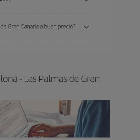
ra el vuelo más barato.
de Gran Canaria a buen precio?
ser flexible.
Lo normal es que
cuanto antes
 poco abiertos, podrás
elegir el precio más
lona - Las Palmas de Gran