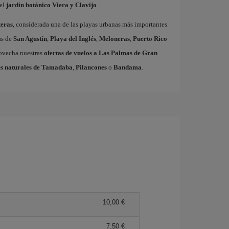
el
jardín botánico Viera y Clavijo
.
eras
, considerada una de las playas urbanas más importantes
as de
San Agustín
,
Playa del Inglés
,
Meloneras
,
Puerto Rico
rovecha nuestras
ofertas de vuelos a Las Palmas de Gran
s naturales de Tamadaba
,
Pilancones
o
Bandama
.
10,00 €
7,50 €