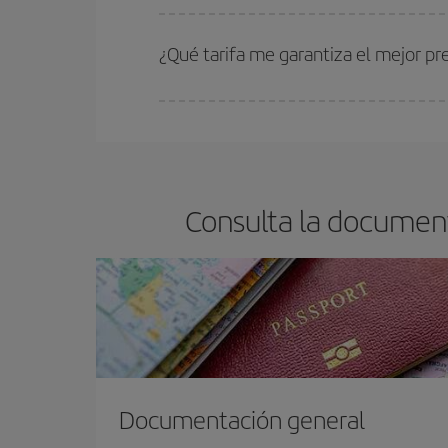
Cuanto antes reserves
tus vuelos, mejores precio
estén disponibles o se vayan agotando. Por eso,
¿Qué tarifa me garantiza el mejor p
En Iberia, tenemos distintas tarifas para garantiz
Consulta la documen
Documentación general