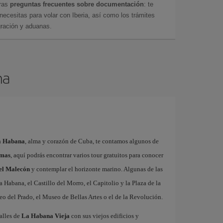
tras
preguntas frecuentes sobre documentación
: te
cesitas para volar con Iberia, así como los trámites
gración y aduanas.
na
La Habana
, alma y corazón de Cuba, te contamos algunos de
rmas
, aquí podrás encontrar varios tour gratuitos para conocer
 el Malecón
y contemplar el horizonte marino. Algunas de las
a Habana, el Castillo del Morro, el Capitolio y la Plaza de la
eo del Prado, el Museo de Bellas Artes o el de la Revolución.
calles de
La Habana Vieja
con sus viejos edificios y