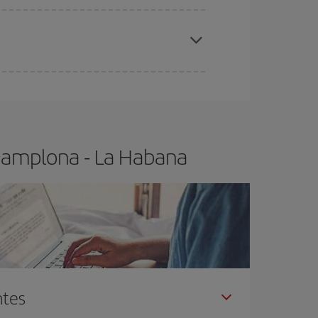
elo y de que las tarifas más baratas (turista)
amplona-La Habana-dest
.
ra el vuelo más barato.
Pamplona - La Habana
ntes