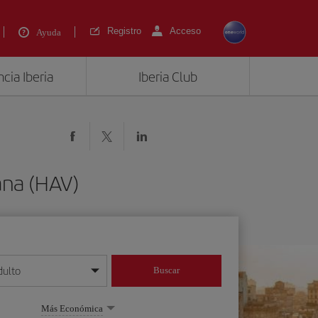
Registro
Acceso
Ayuda
cia Iberia
Iberia Club
ana (HAV)
dulto
Buscar
o día/mes/año
Más Económica