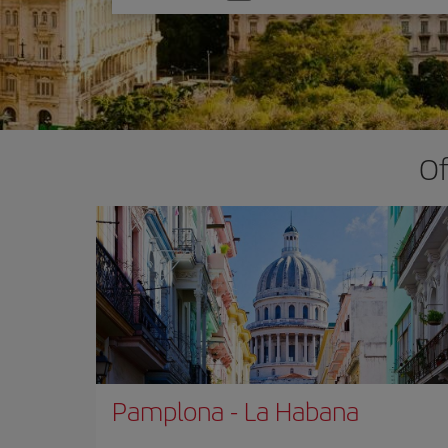
una
opción
Of
Pamplona
-
La Habana