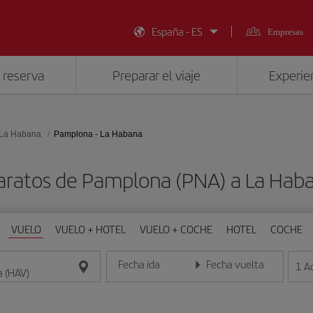
España - ES
Empresas
 reserva
Preparar el viaje
Experien
La Habana
Pamplona - La Habana
aratos de Pamplona (PNA) a La Hab
VUELO
VUELO + HOTEL
VUELO + COCHE
HOTEL
COCHE
Fecha ida
Fecha vuelta
1
A
Introduce la fecha en formato día/mes/año
Introduce la fecha en format