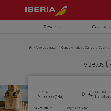
Saltar al contenido principal
Reservar
Gestionar
Vuelos baratos
Centro América y Caribe
Cuba
Vuelos b
ORIGEN
DESTINO
Seleccione
Pagar con Avios
Ida y vuelta