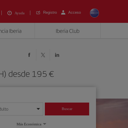
Registro
Acceso
Ayuda
cia Iberia
Iberia Club
H) desde 195 €
dulto
Buscar
o día/mes/año
Más Económica