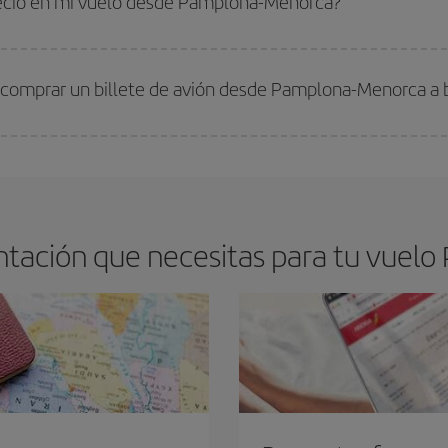
precio en mi vuelo desde Pamplona-Menorca?
arte el mejor precio según tus necesidades de viaje. La tarifa básica, te asegu
 comprar un billete de avión desde Pamplona-Menorca a 
os baratos. Las claves para encontrar los mejores precios son
anticiparte y 
drán. Además, si buscas los vuelos con las fechas y los horarios del viaje un
tación que necesitas para tu vuel