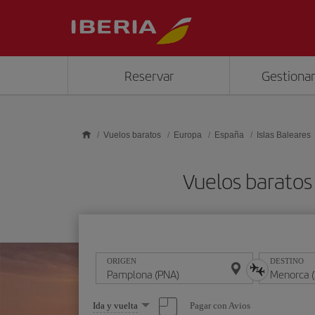
Saltar al contenido principal
Reservar
Gestionar
Vuelos baratos
Europa
España
Islas Baleares
Vuelos barato
ORIGEN
DESTINO
Seleccione
Pagar con Avios
Ida y vuelta