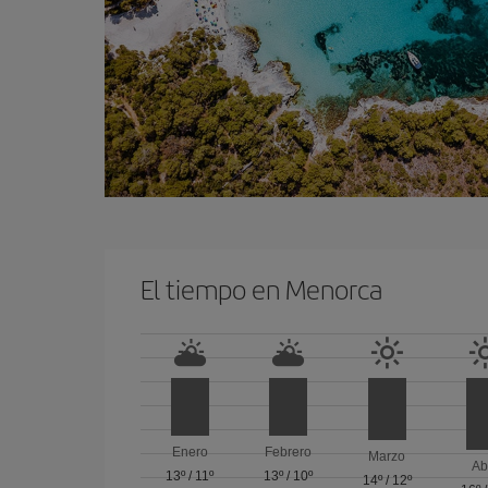
El tiempo en Menorca
Enero
Febrero
Marzo
Ab
13º
/
11º
13º
/
10º
14º
/
12º