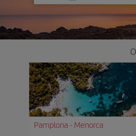
una
opción
O
Pamplona
-
Menorca