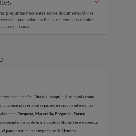
ntes
tras
preguntas frecuentes sobre documentación
: te
cesitas para volar con Iberia, así como los trámites
gración y aduanas.
a
errizar en el paraíso. Una isla tranquila, distinguida como
y combinar
playas y calas paradisíacas
con interesantes
 calas como
Turqueta, Macarella, Pregonda, Porter,
resionantes vistas de la isla desde el
Monte Toro
o conecta
u
, el parque natural más importante de Menorca.