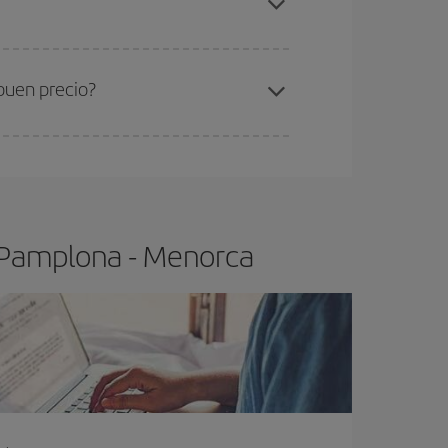
ra el vuelo más barato.
buen precio?
ser flexible.
Lo normal es que
cuanto antes
 poco abiertos, podrás
elegir el precio más
o Pamplona - Menorca