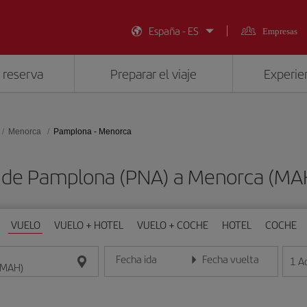
España - ES
Empresas
 reserva
Preparar el viaje
Experien
Menorca
Pamplona - Menorca
s de Pamplona (PNA) a Menorca (MA
VUELO
VUELO + HOTEL
VUELO + COCHE
HOTEL
COCHE
Fecha ida
Fecha vuelta
1
A
Introduce la fecha en formato día/mes/año
Introduce la fecha en format