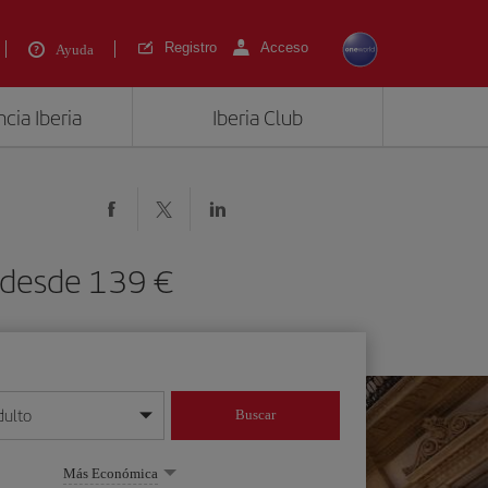
Registro
Acceso
Ayuda
cia Iberia
Iberia Club
) desde 139 €
dulto
Buscar
o día/mes/año
Más Económica