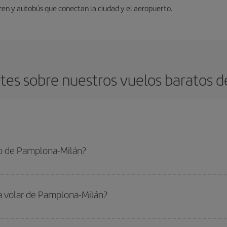
tren y autobús que conectan la ciudad y el aeropuerto.
tes sobre nuestros vuelos baratos d
o de Pamplona-Milán?
-Milán-dest y conseguir el vuelo más barato si evitas temporadas altas, comp
ra volar de Pamplona-Milán?
ar, solo tienes que empezar una consulta en nuestro
buscador de vuelos ba