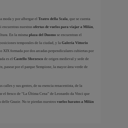
la moda y por albergar el
Teatro della Scala
, que se cuenta
i encuentras nuestras
ofertas de vuelos para viajar a Milán
,
ultura. En la misma
plaza del Duomo
se encuentran el
xposiciones temporales de la ciudad, y la
Galería Vittorio
glo XIX formada por dos arcadas perpendiculares cubiertas por
ada es el
Castello Sforzesco
de origen medieval y sede de
n, pasear por el parque Sempione, la mayor área verde de
us calles y sus gentes, de su esencia renacentista, de la
ar el fresco de “La Última Cena” de Leonardo da Vinci que
 delle Grazie. No te pierdas nuestros
vuelos baratos a Milán