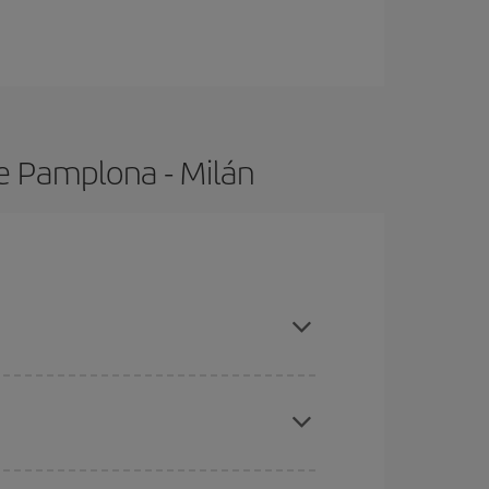
e Pamplona - Milán
ras con antelación y puedes ser flexible con las
ratos
. Dinos desde dónde vuelas, a dónde