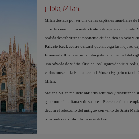
¡Hola, Milán!
Milán destaca por ser una de las capitales mundiales de 
entre los más renombrados teatros de ópera del mundo. S
podrás descubrir una imponente ciudad rica en ocio y c
Palacio Real
, centro cultural que alberga las mejores e
Emanuele II
, una espectacular galería comercial del si
una bóveda de vidrio. Otro de los lugares de visita oblig
varios museos, la Pinacoteca, el Museo Egipcio o tambié
Milán.
Viajar a Milán requiere abrir tus sentidos y disfrutar de s
gastronomía italiana y de su arte…Recréate al contempl
decora el refectorio del antiguo convento de Santa Maria
para poder descubrir la esencia del arte.