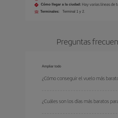
Hay varias líneas de 
Cómo llegar a la ciudad:
Terminales:
Terminal 1 y 2.
Preguntas frecuen
Ampliar todo
¿Cómo conseguir el vuelo más barat
Podrás ahorrar en tu billete de avión de Pamplona
fechas y horarios de ida y vuelta.
¿Cuáles son los días más baratos pa
Para saber qué días te saldrá más económico vol