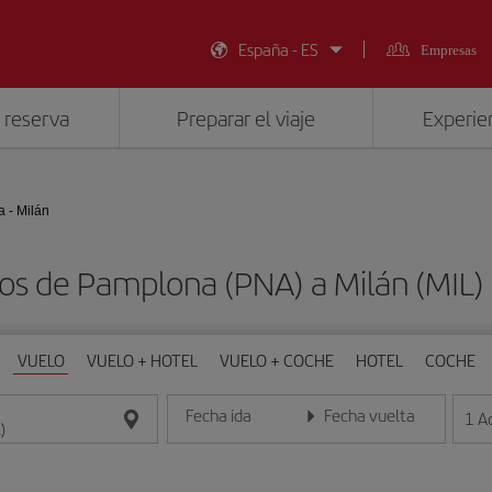
España - ES
Empresas
 reserva
Preparar el viaje
Experien
 - Milán
os de Pamplona (PNA) a Milán (MIL
VUELO
VUELO + HOTEL
VUELO + COCHE
HOTEL
COCHE
Fecha ida
Fecha vuelta
1
A
Introduce la fecha en formato día/mes/año
Introduce la fecha en format