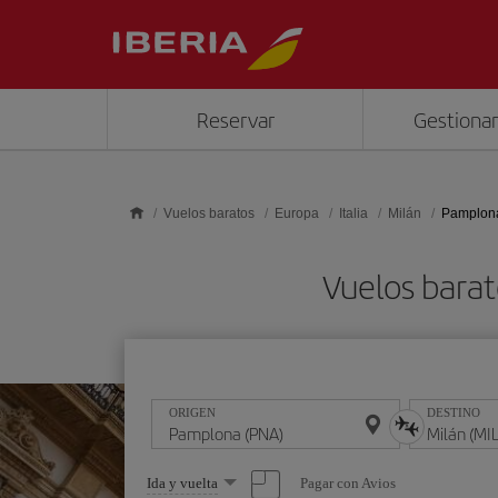
Saltar al contenido principal
Reservar
Gestionar
Vuelos baratos
Europa
Italia
Milán
Pamplona
Vuelos barat
ORIGEN
DESTINO
Seleccione
Pagar con Avios
Ida y vuelta