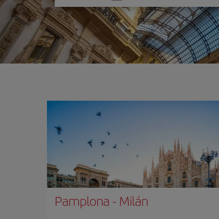
una
opción
Pamplona
-
Milán