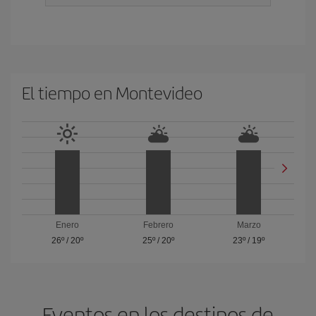
El tiempo en Montevideo
Enero
Febrero
Marzo
26º
/
20º
25º
/
20º
23º
/
19º
Eventos en los destinos de