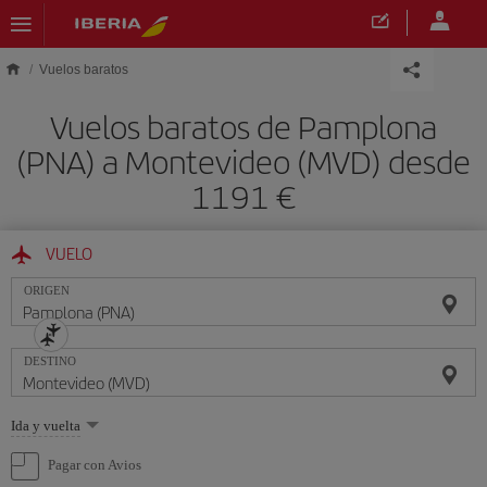
Saltar al contenido principal
Vuelos baratos
Vuelos baratos de Pamplona
(PNA) a Montevideo (MVD) desde
1191 €
VUELO
ORIGEN
DESTINO
Seleccione
Ida y vuelta
una
opción
Pagar con Avios