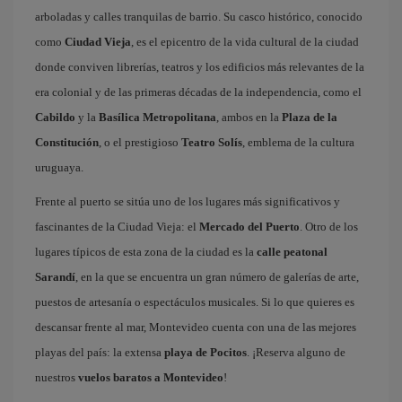
arboladas y calles tranquilas de barrio. Su casco histórico, conocido
como
Ciudad Vieja
, es el epicentro de la vida cultural de la ciudad
donde conviven librerías, teatros y los edificios más relevantes de la
era colonial y de las primeras décadas de la independencia, como el
Cabildo
y la
Basílica Metropolitana
, ambos en la
Plaza de la
Constitución
, o el prestigioso
Teatro Solís
, emblema de la cultura
uruguaya.
Frente al puerto se sitúa uno de los lugares más significativos y
fascinantes de la Ciudad Vieja: el
Mercado del Puerto
. Otro de los
lugares típicos de esta zona de la ciudad es la
calle peatonal
Sarandí
, en la que se encuentra un gran número de galerías de arte,
puestos de artesanía o espectáculos musicales. Si lo que quieres es
descansar frente al mar, Montevideo cuenta con una de las mejores
playas del país: la extensa
playa de Pocitos
. ¡Reserva alguno de
nuestros
vuelos baratos a Montevideo
!