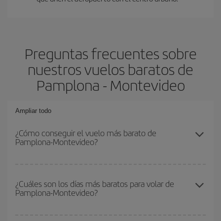
Preguntas frecuentes sobre
nuestros vuelos baratos de
Pamplona - Montevideo
Ampliar todo
¿Cómo conseguir el vuelo más barato de
Pamplona-Montevideo?
Podrás ahorrar en tu billete de avión de Pamplona-Montevideo-
dest y conseguir el vuelo más barato si evitas temporadas altas,
¿Cuáles son los días más baratos para volar de
Pamplona-Montevideo?
compras con antelación y puedes ser flexible con las fechas y
horarios de ida y vuelta.
Para saber qué días te saldrá más económico volar, solo tienes