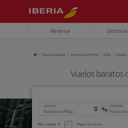
Saltar al contenido principal
Reservar
Gestionar
Vuelos baratos
América del Norte
USA
Nueva 
Vuelos baratos
ORIGEN
DESTINO
Seleccione
Pagar con Avios
Ida y vuelta