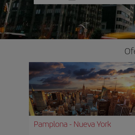
una
opción
Of
Pamplona
-
Nueva York