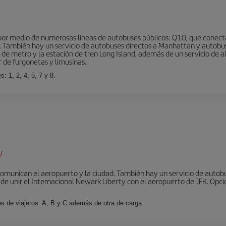
r medio de numerosas líneas de autobuses públicos: Q10, que conecta co
o… También hay un servicio de autobuses directos a Manhattan y autobu
d de metro y la estación de tren Long Island, además de un servicio de
r de furgonetas y limusinas.
: 1, 2, 4, 5, 7 y 8.
/
omunican el aeropuerto y la ciudad. También hay un servicio de autobuse
de unir el Internacional Newark Liberty con el aeropuerto de JFK. Opcio
es de viajeros: A, B y C además de otra de carga.