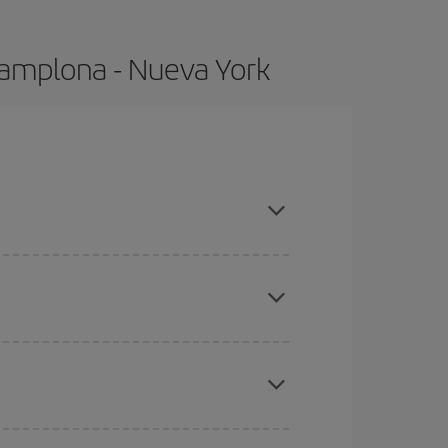
Pamplona - Nueva York
, compras con antelación y puedes ser flexible
ratos
. Dinos desde dónde vuelas, a dónde
ra días cercanos
, tanto de ida como de vuelta,
gunos
horarios
puede que te hagan ahorrar aún
eral las Navidades, la Semana Santa y los