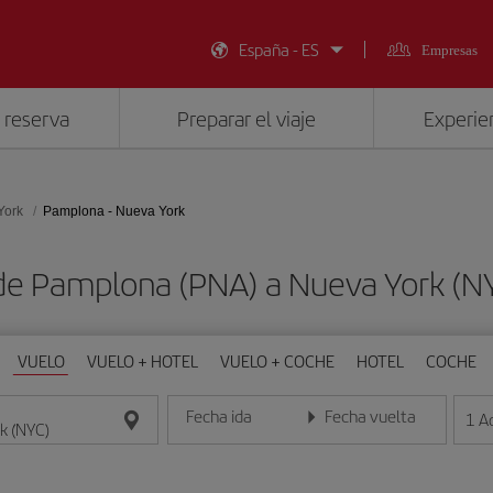
España - ES
Empresas
 reserva
Preparar el viaje
Experien
York
Pamplona - Nueva York
 de Pamplona (PNA) a Nueva York (N
VUELO
VUELO + HOTEL
VUELO + COCHE
HOTEL
COCHE
Fecha ida
Fecha vuelta
1
A
Introduce la fecha en formato día/mes/año
Introduce la fecha en format