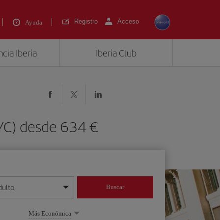
Registro
Acceso
Ayuda
cia Iberia
Iberia Club
YC) desde 634 €
dulto
Buscar
o día/mes/año
Más Económica