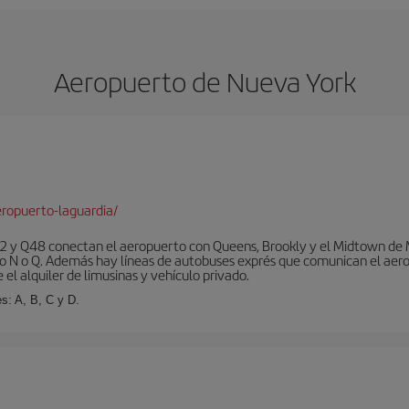
Aeropuerto de Nueva York
ropuerto-laguardia/
 y Q48 conectan el aeropuerto con Queens, Brookly y el Midtown de Ma
o N o Q. Además hay líneas de autobuses exprés que comunican el aero
el alquiler de limusinas y vehículo privado.
s: A, B, C y D.