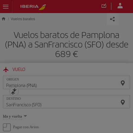
Saltar al contenido principal
Vuelos baratos
Vuelos baratos de Pamplona
(PNA) a SanFrancisco (SFO) desde
689 €
VUELO
ORIGEN
DESTINO
Seleccione
Ida y vuelta
una
opción
Pagar con Avios