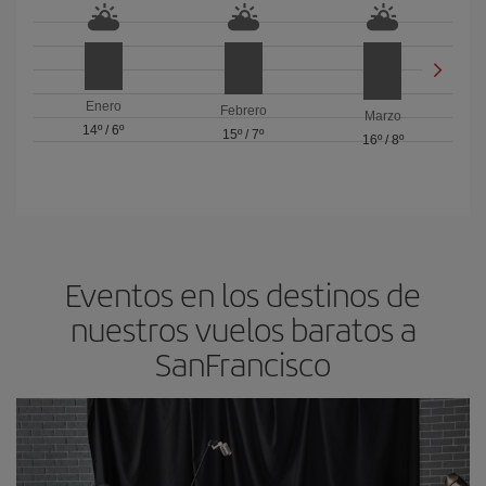
Enero
Febrero
Marzo
14º
/
6º
15º
/
7º
16º
/
8º
Eventos en los destinos de
nuestros vuelos baratos a
SanFrancisco