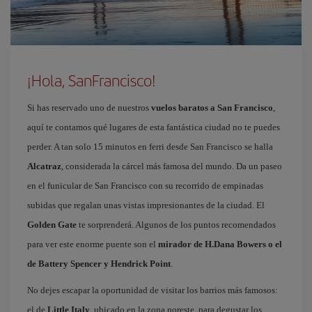
¡Hola, SanFrancisco!
Si has reservado uno de nuestros
vuelos baratos a San Francisco
,
aquí te contamos qué lugares de esta fantástica ciudad no te puedes
perder. A tan solo 15 minutos en ferri desde San Francisco se halla
Alcatraz
, considerada la cárcel más famosa del mundo. Da un paseo
en el funicular de San Francisco con su recorrido de empinadas
subidas que regalan unas vistas impresionantes de la ciudad. El
Golden Gate
te sorprenderá. Algunos de los puntos recomendados
para ver este enorme puente son el
mirador de H.Dana Bowers o el
de Battery Spencer y Hendrick Point
.
No dejes escapar la oportunidad de visitar los barrios más famosos:
el de
Little Italy
, ubicado en la zona noreste, para degustar los