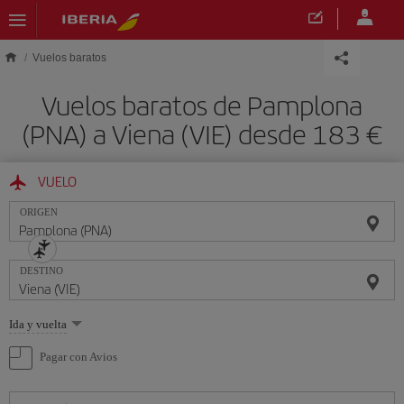
Saltar al contenido principal
Vuelos baratos
Vuelos baratos de Pamplona
(PNA) a Viena (VIE) desde 183 €
VUELO
ORIGEN
DESTINO
Seleccione
Ida y vuelta
una
opción
Pagar con Avios