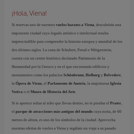
¡Hola, Viena!
Si reservas uno de nuestros
vuelos baratos a Viena
, descubrirás una
imponente ciudad cuyo legado artístico e intelectual resulta
imprescindible para comprender la historia europea y mundial de los
dos últimos siglos. La cuna de Schubert, Freud o Wittgenstein,
cuenta con un centro histórico declarado Patrimonio de la
Humanidad por la Unesco y en el que encontrarás edificios y
monumentos como los palacios
Schönbrunn
,
Hofburg
y
Belvedere
,
la
Ópera de Viena
, el
Parlamento de Austria
, la majestuosa
Iglesia
Votiva
o el
Museo de Historia del Arte
.
Si te apetece soltar al niño que llevas dentro, no te pierdas el
Prater
,
el
parque de atracciones más antiguo del mundo
cuya noria, de 60
metros de altura, es uno de los símbolos de la ciudad. Aprovecha
nuestras ofertas de vuelos a Viena y regálate un viaje a su pasado