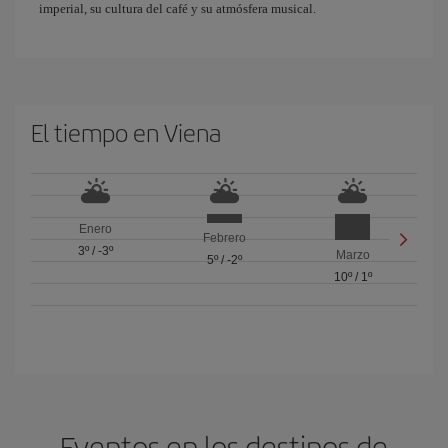
imperial, su cultura del café y su atmósfera musical.
El tiempo en Viena
Enero
Febrero
3º
/
-3º
Marzo
5º
/
-2º
10º
/
1º
Eventos en los destinos de