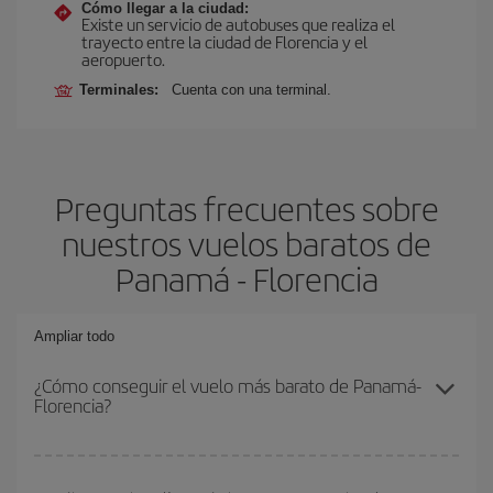
Cómo llegar a la ciudad:
Existe un servicio de autobuses que realiza el
trayecto entre la ciudad de Florencia y el
aeropuerto.
Terminales:
Cuenta con una terminal.
Preguntas frecuentes sobre
nuestros vuelos baratos de
Panamá - Florencia
Ampliar todo
¿Cómo conseguir el vuelo más barato de Panamá-
Florencia?
Podrás ahorrar en tu billete de avión de Panamá-Florencia-dest y
conseguir el vuelo más barato si evitas temporadas altas,