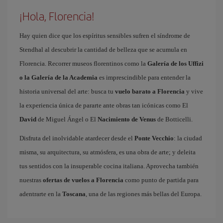
¡Hola, Florencia!
Hay quien dice que los espíritus sensibles sufren el síndrome de
Stendhal al descubrir la cantidad de belleza que se acumula en
Florencia. Recorrer museos florentinos como la
Galería de los Uffizi
o la Galería de la Academia
es imprescindible para entender la
historia universal del arte: busca tu
vuelo barato a Florencia
y vive
la experiencia única de pararte ante obras tan icónicas como El
David
de Miguel Ángel o El
Nacimiento de Venus
de Botticelli.
Disfruta del inolvidable atardecer desde el
Ponte Vecchio
: la ciudad
misma, su arquitectura, su atmósfera, es una obra de arte; y deleita
tus sentidos con la insuperable cocina italiana. Aprovecha también
nuestras
ofertas de vuelos a Florencia
como punto de partida para
adentrarte en la
Toscana
, una de las regiones más bellas del Europa.