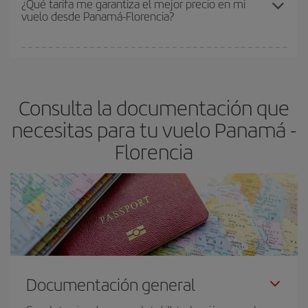
¿Qué tarifa me garantiza el mejor precio en mi
vuelo desde Panamá-Florencia?
y de que las tarifas más baratas (turista) estén disponibles o se
vayan agotando. Por eso, comprar con antelación es
fundamental
para conseguir
vuelos baratos a Panamá-
En Iberia, tenemos distintas tarifas para garantizarte el mejor
Florencia-dest
.
precio según tus necesidades de viaje. La tarifa básica, te
asegura el vuelo más barato.
Consulta la documentación que
necesitas para tu vuelo Panamá -
Florencia
Documentación general