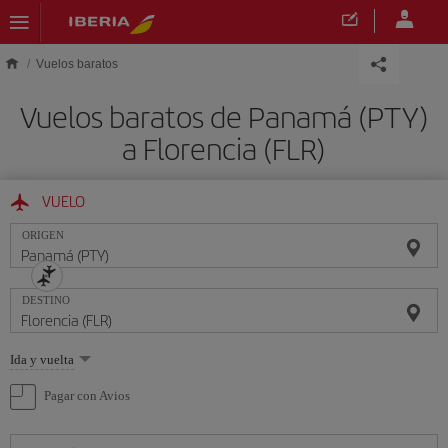
Saltar al contenido principal
Vuelos baratos
Vuelos baratos de Panamá (PTY)
a Florencia (FLR)
VUELO
ORIGEN
DESTINO
Seleccione
Ida y vuelta
una
opción
Pagar con Avios