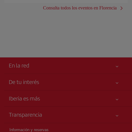
Consulta todos los eventos en Florencia
En la red
De tu interés
Iberia Joven
Mejor precio garantizado
Iberia es más
Tu seguridad es lo primero
Noticias y Novedades
Declaración de accesibilidad
Transparencia
Talento a bordo
Compromiso de servicio
Información Legal
Grupo Iberia
Publicidad
Información y reservas