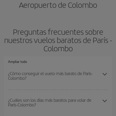
Aeropuerto de Colombo
Preguntas frecuentes sobre
nuestros vuelos baratos de París -
Colombo
Ampliar todo
¿Cómo conseguir el vuelo más barato de París-
Colombo?
Podrás ahorrar en tu billete de avión de París-Colombo-dest y
conseguir el vuelo más barato si evitas temporadas altas,
¿Cuáles son los días más baratos para volar de
París-Colombo?
compras con antelación y puedes ser flexible con las fechas y
horarios de ida y vuelta.