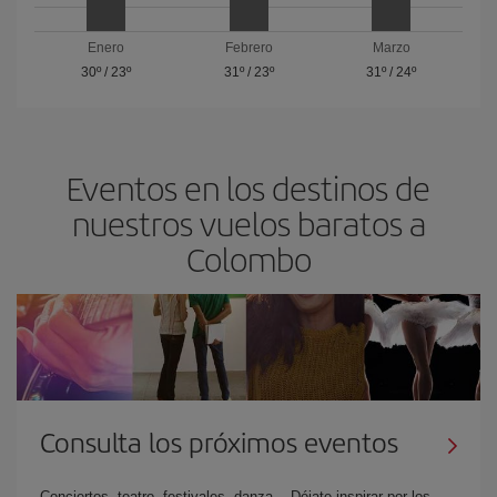
Enero
Febrero
Marzo
30º
/
23º
31º
/
23º
31º
/
24º
Eventos en los destinos de
nuestros vuelos baratos a
Colombo
Consulta los próximos eventos
Conciertos, teatro, festivales, danza... Déjate inspirar por los