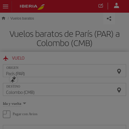
Saltar al contenido principal
Vuelos baratos
Vuelos baratos de París (PAR) a
Colombo (CMB)
VUELO
ORIGEN
DESTINO
Seleccione
Ida y vuelta
una
opción
Pagar con Avios