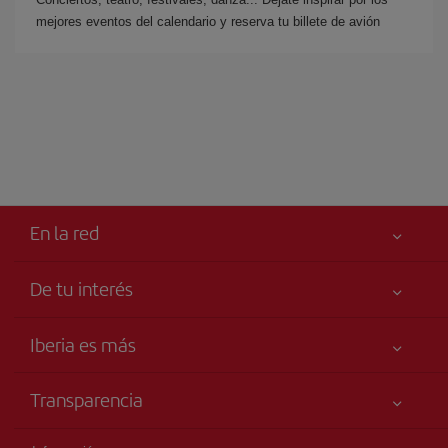
mejores eventos del calendario y reserva tu billete de avión
En la red
De tu interés
Iberia Joven
Mejor precio garantizado
Iberia es más
Tu seguridad es lo primero
Noticias y Novedades
Declaración de accesibilidad
Transparencia
Talento a bordo
Compromiso de servicio
Información Legal
Grupo Iberia