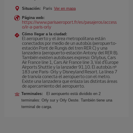
Situación:
París
Ver en mapa
Página web:
https://www.parisaeroport.fr/es/pasajeros/access
o/ir-a-paris-orly
Cómo llegar a la ciudad:
El aeropuerto y el área metropolitana están
conectados por medio de un autobús (aeropuerto-
estación Pont de Rungis del tren RER C) y una
lanzadera (aeropuerto-estación Antony del RER B).
También existen autobuses expreso: Orlybus, Cars
Air France line 1, Cars Air France line 3, Val d'Europe
Airports Shuttle y la lanzader 91.10. El autobús nº
183 une Paris- Orly y Disneyland Resort. La línea 7
de tranvía conecta el aeropuerto con el metro.
Existe una lanzadera que enlaza las distintas áreas
de aparcamiento del aeropuerto.
Terminales:
El aeropuerto está dividido en 2
terminales: Orly sur y Orly Oeste. También tiene una
terminal de carga.