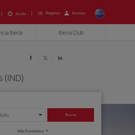
Registro
Acceso
Ayuda
cia Iberia
Iberia Club
s (IND)
dulto
Buscar
o día/mes/año
Más Económica