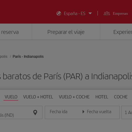
España - ES
Empresas
 reserva
Preparar el viaje
Experien
polis
París - Indianapolis
 baratos de París (PAR) a Indianapoli
VUELO
VUELO + HOTEL
VUELO + COCHE
HOTEL
COCHE
Fecha ida
Fecha vuelta
1
A
Introduce la fecha en formato día/mes/año
Introduce la fecha en format