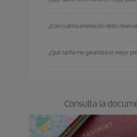
precios encontrarás.
Cualquier día de la semana puedes encontrar vuel
reserves tus billetes de avión más baratos te sal
¿Con cuánta antelación debo reservar
barato.
Cuanto antes reserves
tus vuelos, mejores precio
estén disponibles o se vayan agotando. Por eso,
¿Qué tarifa me garantiza el mejor pr
En Iberia, tenemos distintas tarifas para garantiz
Consulta la documen