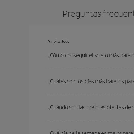
Preguntas frecuente
Ampliar todo
¿Cómo conseguir el vuelo más barato
Podrás ahorrar en tu billete de avión de París-In
fechas y horarios de ida y vuelta.
¿Cuáles son los días más baratos para
Para saber qué días te saldrá más económico vol
quieres ir y en qué fechas habías pensado viajar
¿Cuándo son las mejores ofertas de v
para que puedas encontrar la mejor oferta. Ademá
más en el precio de tu billete.
Puedes conseguir los vuelos más baratos viajan
periodos de vacaciones escolares son temporada
¿Qué día de la semana es mejor para 