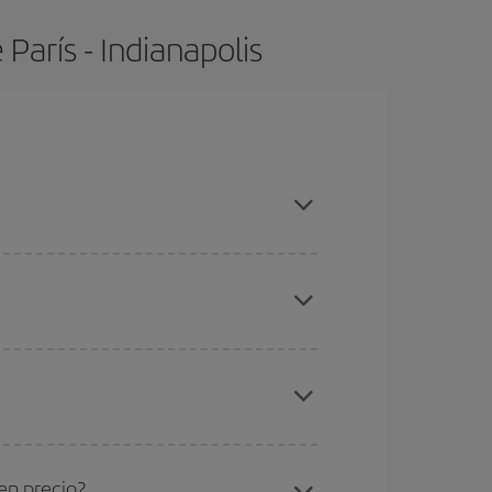
París - Indianapolis
mpras con antelación y puedes ser flexible con las
ratos
. Dinos desde dónde vuelas, a dónde
ra días cercanos
, tanto de ida como de vuelta,
gunos
horarios
puede que te hagan ahorrar aún
eral las Navidades, la Semana Santa y los
ana,
cuanto antes
compres tu vuelo, mejores
en precio?