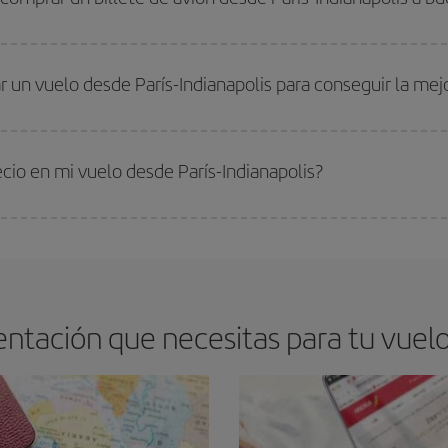
os baratos. Las claves para encontrar los mejores precios son
anticiparte y 
drán. Además, si buscas los vuelos con las fechas y los horarios del viaje un
 un vuelo desde París-Indianapolis para conseguir la mej
s encontrarás. Los precios dependen de las plazas que queden libres en el vu
 comprar con antelación es
fundamental
para conseguir
vuelos baratos a Pa
ecio en mi vuelo desde París-Indianapolis?
arte el mejor precio según tus necesidades de viaje. La tarifa básica, te asegu
tación que necesitas para tu vuelo 