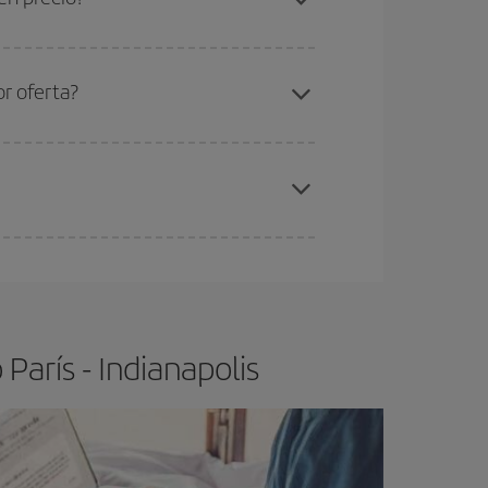
ser flexible.
Lo normal es que
cuanto antes
 poco abiertos, podrás
elegir el precio más
or oferta?
elo y de que las tarifas más baratas (turista)
rís-Indianapolis-dest
.
ra el vuelo más barato.
París - Indianapolis