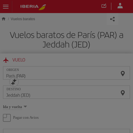
Saltar al contenido principal
Vuelos baratos
Vuelos baratos de París (PAR) a
Jeddah (JED)
VUELO
ORIGEN
DESTINO
Seleccione
Ida y vuelta
una
opción
Pagar con Avios