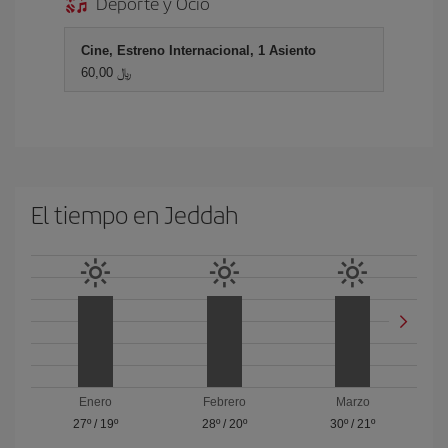
Deporte y Ocio
Cine, Estreno Internacional, 1 Asiento
60,00 ﷼
El tiempo en Jeddah
Enero
Febrero
Marzo
27º
/
19º
28º
/
20º
30º
/
21º