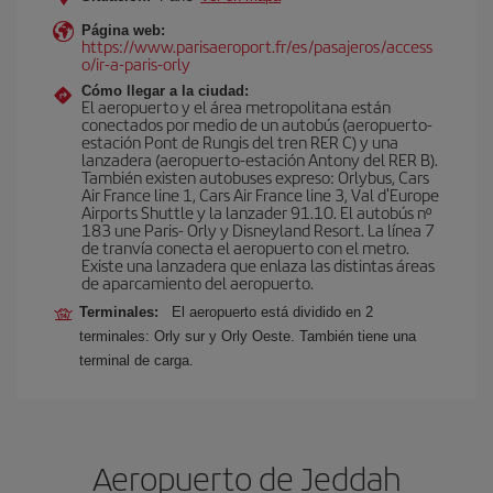
Página web:
https://www.parisaeroport.fr/es/pasajeros/access
o/ir-a-paris-orly
Cómo llegar a la ciudad:
El aeropuerto y el área metropolitana están
conectados por medio de un autobús (aeropuerto-
estación Pont de Rungis del tren RER C) y una
lanzadera (aeropuerto-estación Antony del RER B).
También existen autobuses expreso: Orlybus, Cars
Air France line 1, Cars Air France line 3, Val d'Europe
Airports Shuttle y la lanzader 91.10. El autobús nº
183 une Paris- Orly y Disneyland Resort. La línea 7
de tranvía conecta el aeropuerto con el metro.
Existe una lanzadera que enlaza las distintas áreas
de aparcamiento del aeropuerto.
Terminales:
El aeropuerto está dividido en 2
terminales: Orly sur y Orly Oeste. También tiene una
terminal de carga.
Aeropuerto de Jeddah