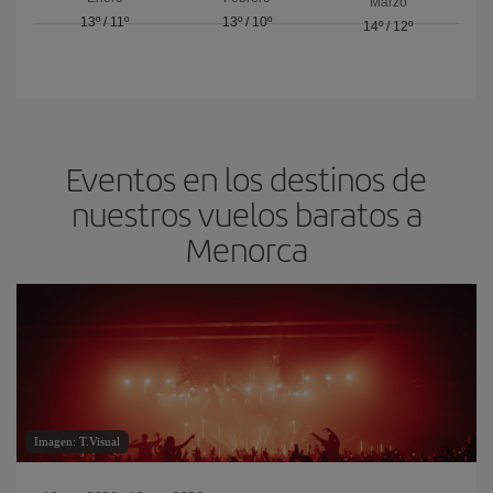
Marzo
13º
/
11º
13º
/
10º
14º
/
12º
Eventos en los destinos de
nuestros vuelos baratos a
Menorca
Imagen: T.Visual