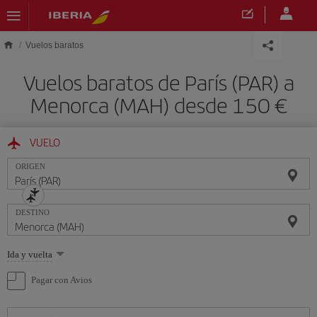
Saltar al contenido principal
Vuelos baratos
Vuelos baratos de París (PAR) a
Menorca (MAH) desde 150 €
VUELO
ORIGEN
DESTINO
Seleccione
Ida y vuelta
una
opción
Pagar con Avios