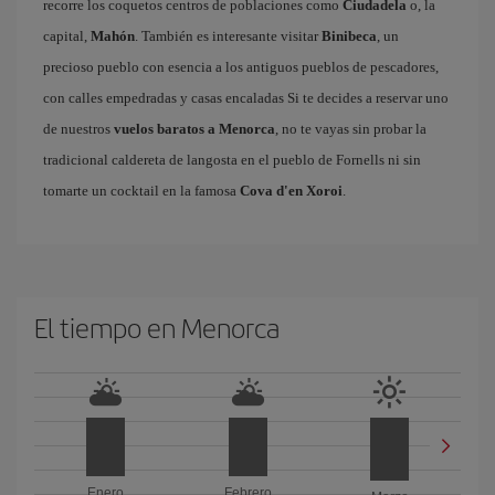
recorre los coquetos centros de poblaciones como
Ciudadela
o, la
capital,
Mahón
. También es interesante visitar
Binibeca
, un
precioso pueblo con esencia a los antiguos pueblos de pescadores,
con calles empedradas y casas encaladas Si te decides a reservar uno
de nuestros
vuelos baratos a Menorca
, no te vayas sin probar la
tradicional caldereta de langosta en el pueblo de Fornells ni sin
tomarte un cocktail en la famosa
Cova d'en Xoroi
.
El tiempo en Menorca
Enero
Febrero