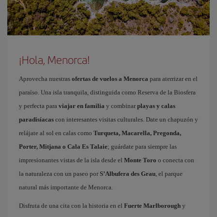
¡Hola, Menorca!
Aprovecha nuestras
ofertas de vuelos a Menorca
para aterrizar en el
paraíso. Una isla tranquila, distinguida como Reserva de la Biosfera
y perfecta para
viajar en familia
y combinar
playas y calas
paradisíacas
con interesantes visitas culturales. Date un chapuzón y
relájate al sol en calas como
Turqueta, Macarella, Pregonda,
Porter, Mitjana o Cala Es Talaie
; guárdate para siempre las
impresionantes vistas de la isla desde el
Monte Toro
o conecta con
la naturaleza con un paseo por
S’Albufera des Grau
, el parque
natural más importante de Menorca.
Disfruta de una cita con la historia en el
Fuerte Marlborough
y