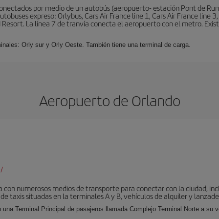
conectados por medio de un autobús (aeropuerto- estación Pont de Rung
obuses expreso: Orlybus, Cars Air France line 1, Cars Air France line 3,
 Resort. La línea 7 de tranvía conecta el aeropuerto con el metro. Exis
minales: Orly sur y Orly Oeste. También tiene una terminal de carga.
Aeropuerto de Orlando
/
 con numerosos medios de transporte para conectar con la ciudad, incl
 de taxis situadas en la terminales A y B, vehículos de alquiler y lanzad
 una Terminal Principal de pasajeros llamada Complejo Terminal Norte a su ve