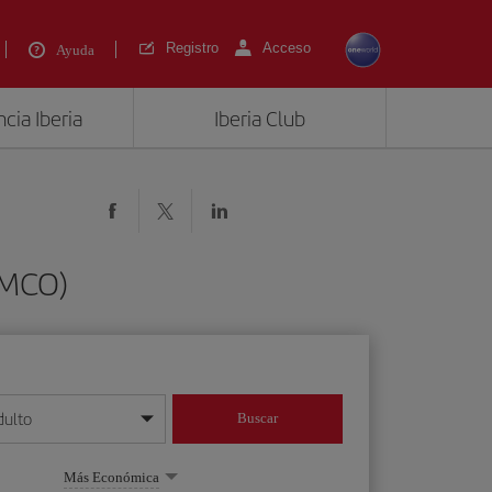
Registro
Acceso
Ayuda
cia Iberia
Iberia Club
(MCO)
dulto
Buscar
o día/mes/año
Más Económica