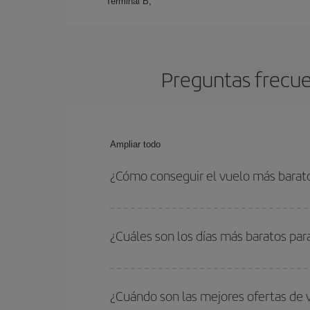
Terminal B,
Preguntas frecue
Ampliar todo
¿Cómo conseguir el vuelo más barato
Podrás ahorrar en tu billete de avión de París-Or
fechas y horarios de ida y vuelta.
¿Cuáles son los días más baratos par
Para saber qué días te saldrá más económico vol
quieres ir y en qué fechas habías pensado viajar
¿Cuándo son las mejores ofertas de 
para que puedas encontrar la mejor oferta. Ademá