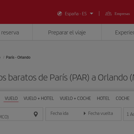
España - ES
Empresas
 reserva
Preparar el viaje
Experien
o
París - Orlando
os baratos de París (PAR) a Orlando 
VUELO
VUELO + HOTEL
VUELO + COCHE
HOTEL
COCHE
Fecha ida
Fecha vuelta
1
A
Introduce la fecha en formato día/mes/año
Introduce la fecha en format