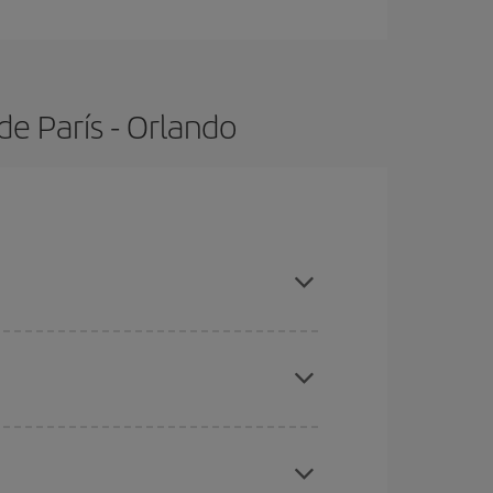
e París - Orlando
s con antelación y puedes ser flexible con las
ratos
. Dinos desde dónde vuelas, a dónde
ra días cercanos
, tanto de ida como de vuelta,
gunos
horarios
puede que te hagan ahorrar aún