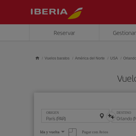
Saltar al contenido principal
Reservar
Gestionar
Vuelos baratos
América del Norte
USA
Orland
Vuel
ORIGEN
DESTINO
Seleccione
Pagar con Avios
Ida y vuelta