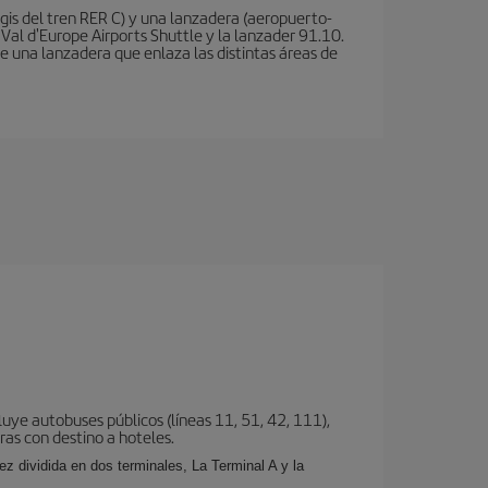
is del tren RER C) y una lanzadera (aeropuerto-
 Val d'Europe Airports Shuttle y la lanzader 91.10.
te una lanzadera que enlaza las distintas áreas de
uye autobuses públicos (líneas 11, 51, 42, 111),
eras con destino a hoteles.
z dividida en dos terminales, La Terminal A y la