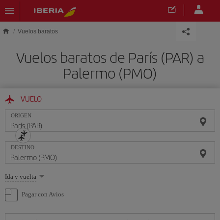
Saltar al contenido principal
Vuelos baratos
Vuelos baratos de París (PAR) a
Palermo (PMO)
VUELO
ORIGEN
DESTINO
Seleccione
Ida y vuelta
una
opción
Pagar con Avios