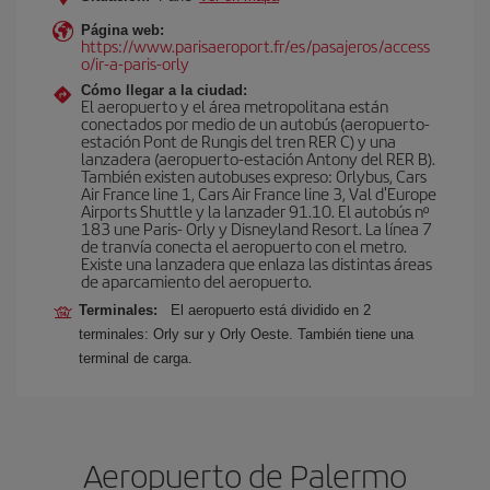
Página web:
https://www.parisaeroport.fr/es/pasajeros/access
o/ir-a-paris-orly
Cómo llegar a la ciudad:
El aeropuerto y el área metropolitana están
conectados por medio de un autobús (aeropuerto-
estación Pont de Rungis del tren RER C) y una
lanzadera (aeropuerto-estación Antony del RER B).
También existen autobuses expreso: Orlybus, Cars
Air France line 1, Cars Air France line 3, Val d'Europe
Airports Shuttle y la lanzader 91.10. El autobús nº
183 une Paris- Orly y Disneyland Resort. La línea 7
de tranvía conecta el aeropuerto con el metro.
Existe una lanzadera que enlaza las distintas áreas
de aparcamiento del aeropuerto.
Terminales:
El aeropuerto está dividido en 2
terminales: Orly sur y Orly Oeste. También tiene una
terminal de carga.
Aeropuerto de Palermo