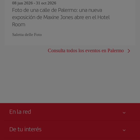
08 jun 2026 - 31 oct 2026
Foto de una calle de Palermo: una nueva
exposición de Maxine Jones abre en el Hotel
Room
Saletta delle Foto
Consulta todos los eventos en Palermo
En la red
De tu interés
Iberia Joven