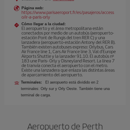
Página web:
https://www.parisaeroport.fr/es/pasajeros/access
o/ir-a-paris-orly
Cómo llegar a la ciudad:
El aeropuerto y el área metropolitana están
conectados por medio de un autobús (aeropuerto-
estación Pont de Rungis del tren RER C) y una
lanzadera (aeropuerto-estación Antony del RER B).
También existen autobuses expreso: Orlybus, Cars
Air France line 1, Cars Air France line 3, Val d'Europe
Airports Shuttle y la lanzader 91.10. El autobús nº
183 une Paris- Orly y Disneyland Resort. La línea 7
de tranvía conecta el aeropuerto con el metro.
Existe una lanzadera que enlaza las distintas áreas
de aparcamiento del aeropuerto.
Terminales:
El aeropuerto está dividido en 2
terminales: Orly sur y Orly Oeste. También tiene una
terminal de carga.
Aeropuerto de Perth