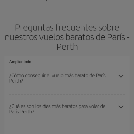
Preguntas frecuentes sobre
nuestros vuelos baratos de París -
Perth
Ampliar todo
¿Cómo conseguir el vuelo más barato de París-
Perth?
Podrás ahorrar en tu billete de avión de París-Perth-dest y
conseguir el vuelo más barato si evitas temporadas altas,
¿Cuáles son los días más baratos para volar de
París-Perth?
compras con antelación y puedes ser flexible con las fechas y
horarios de ida y vuelta.
Para saber qué días te saldrá más económico volar, solo tienes