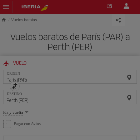
Saltar al contenido principal
Vuelos baratos
Vuelos baratos de París (PAR) a
Perth (PER)
VUELO
ORIGEN
DESTINO
Seleccione
Ida y vuelta
una
opción
Pagar con Avios