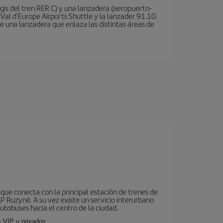
is del tren RER C) y una lanzadera (aeropuerto-
 Val d'Europe Airports Shuttle y la lanzader 91.10.
te una lanzadera que enlaza las distintas áreas de
que conecta con la principal estación de trenes de
AP Ruzyně. A su vez existe un servicio interurbano
utobuses hacia el centro de la ciudad.
s VIP y privados