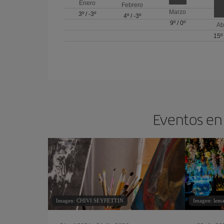
Enero
Febrero
Marzo
3º
/
-3º
4º
/
-3º
9º
/
0º
Ab
15º
Eventos en 
Imagen: CHIVI SEYFETTIN
Imagen: lemar