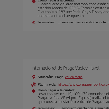
Cómo llegar a la ciudad:
El aeropuerto y el área metropolitana están 
estación Antony del RER B). También existen aut
El autobús nº 183 une Paris- Orly y Disneyland
aparcamiento del aeropuerto.
Terminales:
El aeropuerto está dividido en 2 ter
Internacional de Praga Václav Havel
Situación:
Praga
Ver en mapa
https://www.pragueairport.co.uk
Página web:
Cómo llegar a la ciudad:
Los autobuses nº: 119, 100, 179 comunican el 
Praga. La línea AE (Airport Express) realiza e
que conecta la estación central de Praga, el a
Terminales:
El aeropuerto cuenta con 3 terminal