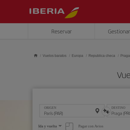
Saltar al contenido principal
Reservar
Gestionar
Vuelos baratos
Europa
Republica checa
Praga
Vue
ORIGEN
DESTINO
Seleccione
Pagar con Avios
Ida y vuelta