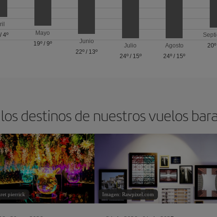
ril
Mayo
/
4º
Sept
Junio
19º
/
9º
Julio
Agosto
20º
22º
/
13º
24º
/
15º
24º
/
15º
los destinos de nuestros vuelos bar
et pierrick
Imagen: Rawpixel.com