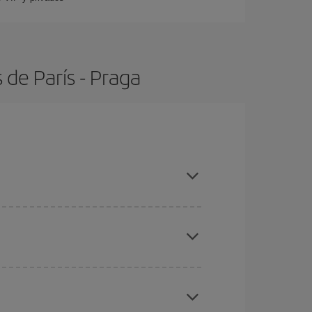
de París - Praga
con antelación y puedes ser flexible con las
ratos
. Dinos desde dónde vuelas, a dónde
ra días cercanos
, tanto de ida como de vuelta,
gunos
horarios
puede que te hagan ahorrar aún