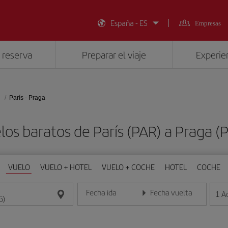
España - ES
Empresas
 reserva
Preparar el viaje
Experien
París - Praga
los baratos de París (PAR) a Praga (
VUELO
VUELO + HOTEL
VUELO + COCHE
HOTEL
COCHE
Fecha ida
Fecha vuelta
1
A
Introduce la fecha en formato día/mes/año
Introduce la fecha en format