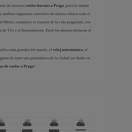
r uno de nuestros
vuelos baratos a Praga
, pues la ciudad
 y jardines organizan conciertos de música clásica todo el
ré Město, constituye el corazón de la vida praguense, con
a de Týn o el Ayuntamiento. Entre los museos destacan el
astillos más grandes del mundo, el
reloj astronómico
, el
s ganas de tener una panorámica de la ciudad, no dudes en
as de vuelos a Praga
!