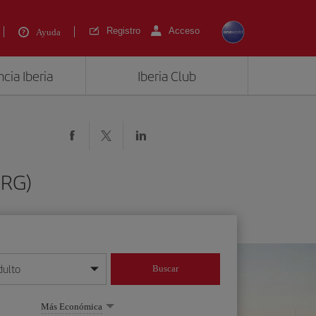
Registro
Acceso
Ayuda
cia Iberia
Iberia Club
PRG)
dulto
Buscar
o día/mes/año
Más Económica