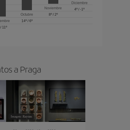
Diciembre
Noviembre
4º
/
-1º
Octubre
8º
/
2º
iembre
14º
/
6º
/
11º
atos a Praga
Imagen: Raytan