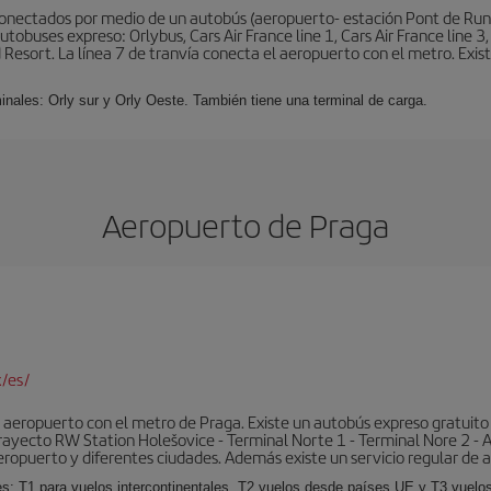
conectados por medio de un autobús (aeropuerto- estación Pont de Rung
obuses expreso: Orlybus, Cars Air France line 1, Cars Air France line 3,
 Resort. La línea 7 de tranvía conecta el aeropuerto con el metro. Exis
minales: Orly sur y Orly Oeste. También tiene una terminal de carga.
Aeropuerto de Praga
/es/
aeropuerto con el metro de Praga. Existe un autobús expreso gratuito 
l trayecto RW Station Holešovice - Terminal Norte 1 - Terminal Nore 2 - 
eropuerto y diferentes ciudades. Además existe un servicio regular de a
es: T1 para vuelos intercontinentales, T2 vuelos desde países UE y T3 vuelo