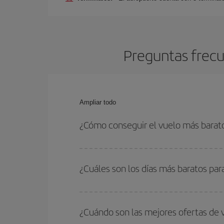
Preguntas frecu
Ampliar todo
¿Cómo conseguir el vuelo más barato
Podrás ahorrar en tu billete de avión de París-Pr
fechas y horarios de ida y vuelta.
¿Cuáles son los días más baratos par
Para saber qué días te saldrá más económico vol
quieres ir y en qué fechas habías pensado viajar
¿Cuándo son las mejores ofertas de 
para que puedas encontrar la mejor oferta. Ademá