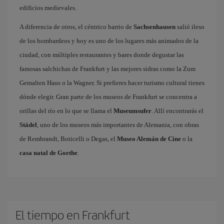
edificios medievales.
A diferencia de otros, el céntrico barrio de
Sachsenhausen
salió ileso
de los bombardeos y hoy es uno de los lugares más animados de la
ciudad, con múltiples restaurantes y bares donde degustar las
famosas salchichas de Frankfurt y las mejores sidras como la Zum
Gemalten Haus o la Wagner. Si prefieres hacer turismo cultural tienes
dónde elegir. Gran parte de los museos de Frankfurt se concentra a
orillas del río en lo que se llama el
Museumsufer
. Allí encontrarás el
Städel
, uno de los museos más importantes de Alemania, con obras
de Rembrandt, Boticelli o Degas, el
Museo Alemán de Cine
o la
casa natal de Goethe
.
El tiempo en Frankfurt