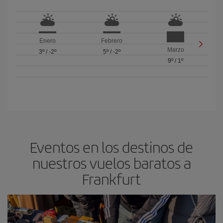
Enero
Febrero
Marzo
3º
/
-2º
5º
/
-2º
9º
/
1º
Eventos en los destinos de
nuestros vuelos baratos a
Frankfurt