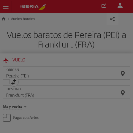
Saltar al contenido principal
Vuelos baratos
Vuelos baratos de Pereira (PEI) a
Frankfurt (FRA)
VUELO
ORIGEN
DESTINO
Seleccione
Ida y vuelta
una
opción
Pagar con Avios