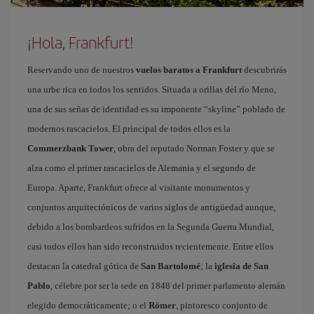
¡Hola, Frankfurt!
Reservando uno de nuestros
vuelos baratos a Frankfurt
descubrirás
una urbe rica en todos los sentidos. Situada a orillas del río Meno,
una de sus señas de identidad es su imponente “skyline” poblado de
modernos rascacielos. El principal de todos ellos es la
Commerzbank Tower
, obra del reputado Norman Foster y que se
alza como el primer rascacielos de Alemania y el segundo de
Europa. Aparte, Frankfurt ofrece al visitante monumentos y
conjuntos arquitectónicos de varios siglos de antigüedad aunque,
debido a los bombardeos sufridos en la Segunda Guerra Mundial,
casi todos ellos han sido reconstruidos recientemente. Entre ellos
destacan la catedral gótica de
San Bartolomé
; la
iglesia de San
Pablo
, célebre por ser la sede en 1848 del primer parlamento alemán
elegido democráticamente; o el
Römer
, pintoresco conjunto de