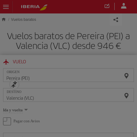
Saltar al contenido principal
Vuelos baratos
Vuelos baratos de Pereira (PEI) a
Valencia (VLC) desde 946 €
VUELO
ORIGEN
DESTINO
Seleccione
Ida y vuelta
una
opción
Pagar con Avios