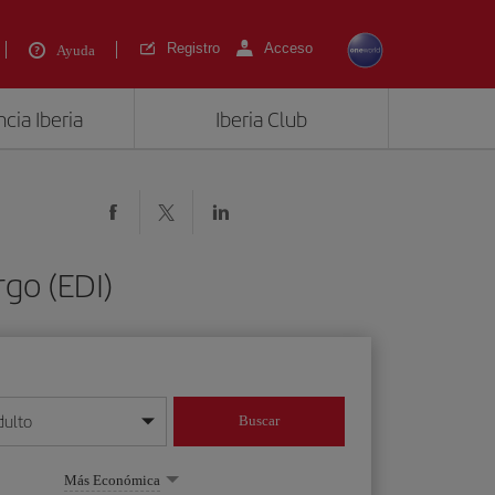
Registro
Acceso
Ayuda
cia Iberia
Iberia Club
rgo (EDI)
dulto
Buscar
o día/mes/año
Más Económica