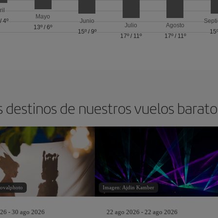
ril
Mayo
/
4º
Junio
Sept
Julio
Agosto
13º
/
6º
15º
/
9º
15
17º
/
11º
17º
/
11º
s destinos de nuestros vuelos barat
ovalphoto
Imagen: Ajdin Kamber
26 - 30 ago 2026
22 ago 2026 - 22 ago 2026