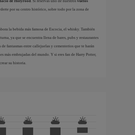
lacio de Holyrood
. Si reservas uno de nuestros
vuelos
derte por su centro histórico, sobre todo por la zona de
abora la bebida más famosa de Escocia, el whisky. También
turna, ya que se encuentra llena de bares, pubs y restaurantes
 de fantasmas entre callejuelas y cementerios que te harán
des más embrujadas del mundo. Y si eres fan de Harry Potter,
rear su historia.