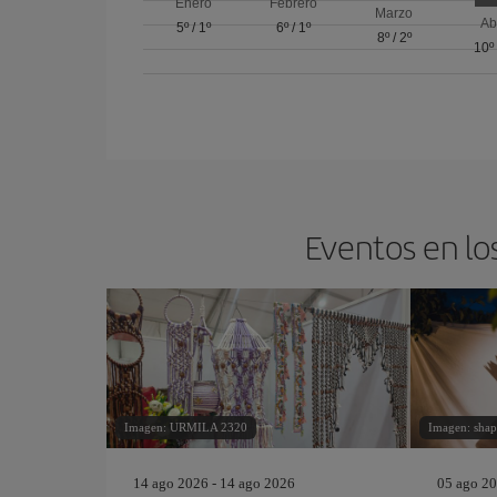
Enero
Febrero
Marzo
Ab
5º
/
1º
6º
/
1º
8º
/
2º
10º
Eventos en lo
Imagen: URMILA 2320
Imagen: shap
14 ago 2026 - 14 ago 2026
05 ago 20