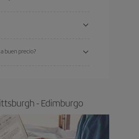
gunos
horarios
puede que te hagan ahorrar aún
elo y de que las tarifas más baratas (turista)
ittsburgh-Edimburgo-dest
.
ra el vuelo más barato.
 a buen precio?
ser flexible.
Lo normal es que
cuanto antes
 poco abiertos, podrás
elegir el precio más
ittsburgh - Edimburgo