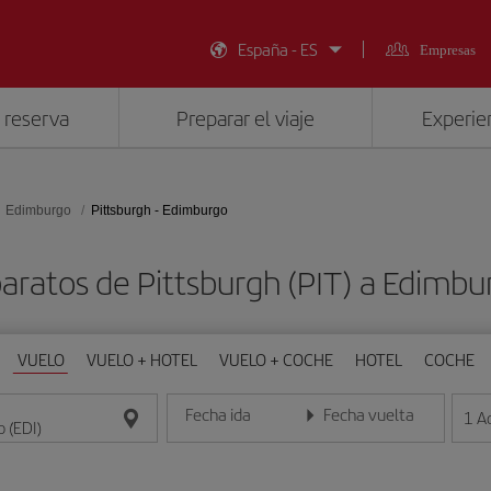
España - ES
Empresas
 reserva
Preparar el viaje
Experien
Edimburgo
Pittsburgh - Edimburgo
aratos de Pittsburgh (PIT) a Edimbu
VUELO
VUELO + HOTEL
VUELO + COCHE
HOTEL
COCHE
Fecha ida
Fecha vuelta
1
A
Introduce la fecha en formato día/mes/año
Introduce la fecha en format