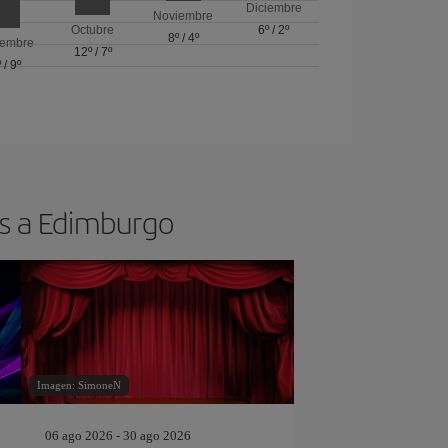
Diciembre
Noviembre
Octubre
6º
/
2º
8º
/
4º
iembre
12º
/
7º
º
/
9º
os a Edimburgo
Imagen: SimoneN
06 ago 2026 - 30 ago 2026