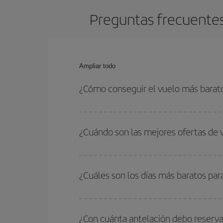
Preguntas frecuentes
Ampliar todo
¿Cómo conseguir el vuelo más barat
Podrás ahorrar en tu billete de avión de Pittsbur
las fechas y horarios de ida y vuelta.
¿Cuándo son las mejores ofertas de
Puedes conseguir los vuelos más baratos viajan
periodos de vacaciones escolares son temporada
¿Cuáles son los días más baratos pa
precios encontrarás.
Para saber qué días te saldrá más económico vol
quieres ir y en qué fechas habías pensado viajar
¿Con cuánta antelación debo reserva