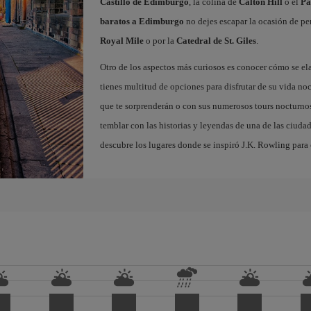
Castillo de Edimburgo
, la colina de
Calton Hill
o el
Pa
baratos a Edimburgo
no dejes escapar la ocasión de per
Royal Mile
o por la
Catedral de St. Giles
.
Otro de los aspectos más curiosos es conocer cómo se el
tienes multitud de opciones para disfrutar de su vida noc
que te sorprenderán o con sus numerosos tours nocturnos
temblar con las historias y leyendas de una de las ciuda
descubre los lugares donde se inspiró J.K. Rowling para c