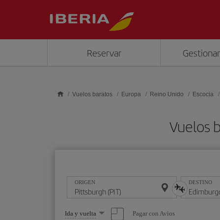
Saltar al contenido principal
Reservar
Gestionar
Vuelos baratos
Europa
Reino Unido
Escocia
Vuelos b
ORIGEN
DESTINO
Seleccione
Pagar con Avios
Ida y vuelta