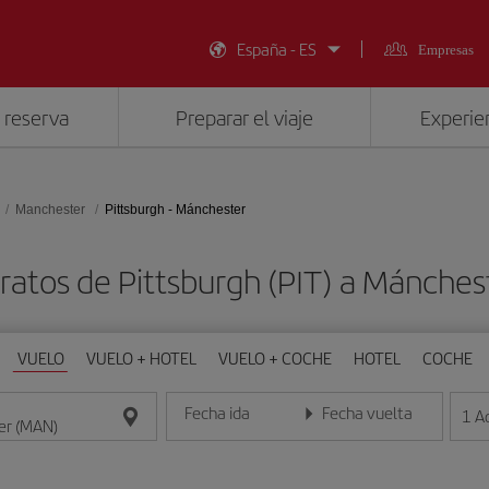
España - ES
Empresas
 reserva
Preparar el viaje
Experien
Manchester
Pittsburgh - Mánchester
ratos de Pittsburgh (PIT) a Mánche
VUELO
VUELO + HOTEL
VUELO + COCHE
HOTEL
COCHE
Fecha ida
Fecha vuelta
1
A
Introduce la fecha en formato día/mes/año
Introduce la fecha en format