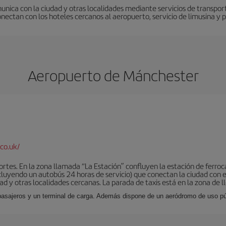
nica con la ciudad y otras localidades mediante servicios de transporte
nectan con los hoteles cercanos al aeropuerto, servicio de limusina y p
Aeropuerto de Mánchester
co.uk/
tes. En la zona llamada “La Estación” confluyen la estación de ferrocar
luyendo un autobús 24 horas de servicio) que conectan la ciudad con el
ad y otras localidades cercanas. La parada de taxis está en la zona de l
 pasajeros y un terminal de carga. Además dispone de un aeródromo de uso púb