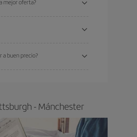
a mejor oferta?
elo y de que las tarifas más baratas (turista)
ttsburgh-Mánchester-dest
.
ra el vuelo más barato.
r a buen precio?
ser flexible.
Lo normal es que
cuanto antes
 poco abiertos, podrás
elegir el precio más
ittsburgh - Mánchester