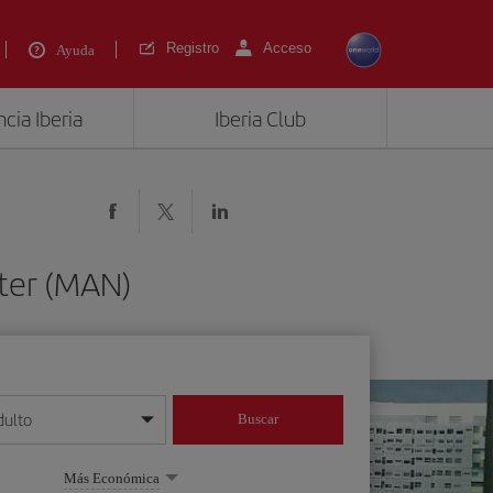
Registro
Acceso
Ayuda
cia Iberia
Iberia Club
ster (MAN)
dulto
Buscar
o día/mes/año
Más Económica