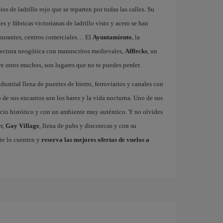
ios de ladrillo rojo que se reparten por todas las calles. Su
 y fábricas victorianas de ladrillo visto y acero se han
staurantes, centros comerciales… El
Ayuntamiento
, la
tectura neogótica con manuscritos medievales,
Afflecks
, un
re otros muchos, son lugares que no te puedes perder.
dustrial llena de puentes de hierro, ferroviarios y canales con
de sus encantos son los bares y la vida nocturna. Uno de sus
ficio histórico y con un ambiente muy auténtico. Y no olvides
r,
Gay Village
, llena de pubs y discotecas y con su
te lo cuenten y
reserva las mejores ofertas de vuelos a