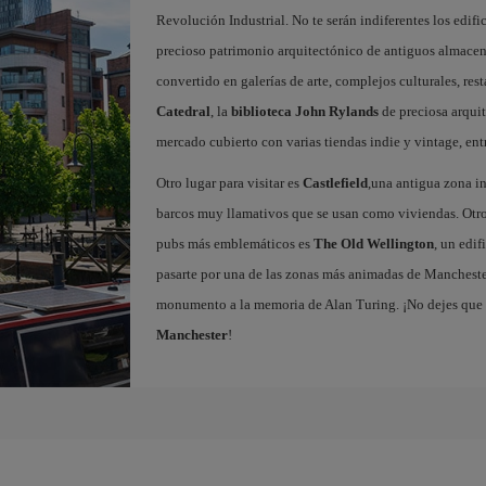
Revolución Industrial. No te serán indiferentes los edific
precioso patrimonio arquitectónico de antiguos almacenes
convertido en galerías de arte, complejos culturales, re
Catedral
, la
biblioteca John Rylands
de preciosa arqui
mercado cubierto con varias tiendas indie y vintage, ent
Otro lugar para visitar es
Castlefield
,una antigua zona in
barcos muy llamativos que se usan como viviendas. Otro 
pubs más emblemáticos es
The Old Wellington
, un edi
pasarte por una de las zonas más animadas de Mancheste
monumento a la memoria de Alan Turing. ¡No dejes que 
Manchester
!