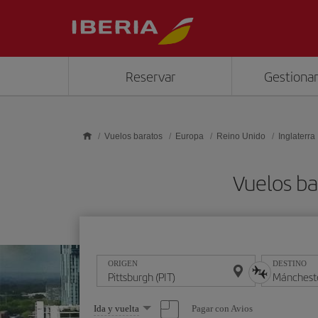
Saltar al contenido principal
Reservar
Gestionar
Vuelos baratos
Europa
Reino Unido
Inglaterra
Vuelos ba
ORIGEN
DESTINO
Seleccione
Pagar con Avios
Ida y vuelta